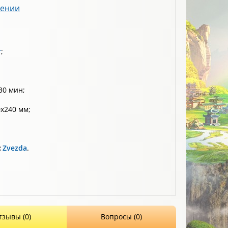
лении
т
;
30 мин;
x240 мм;
:
Zvezda
.
тзывы (0)
Вопросы (0)