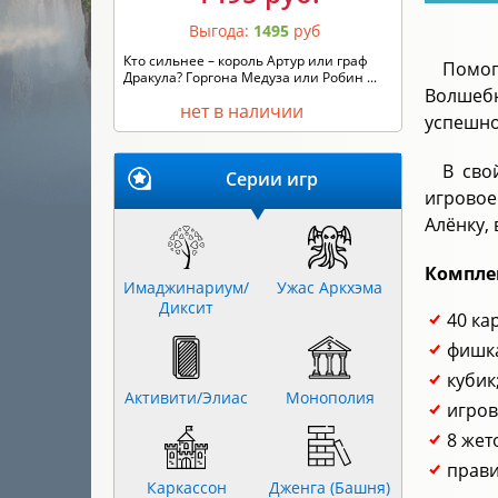
Выгода:
1495
руб
Кто сильнее – король Артур или граф
Помог
Дракула? Горгона Медуза или Робин ...
Волшебн
нет в наличии
успешно
В сво
Серии игр
игровое
Алёнку,
Компле
Имаджинариум/
Ужас Аркхэма
Диксит
40 ка
фишка
кубик
Активити/Элиас
Монополия
игров
8 жет
прави
Каркассон
Дженга (Башня)