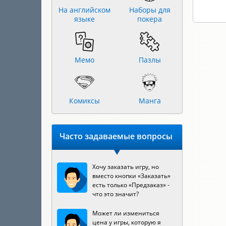
На английском
Наборы для
языке
покера
Мемо
Пазлы
Комиксы
Манга
Часто задаваемые вопросы
Хочу заказать игру, но
вместо кнопки «Заказать»
есть только «Предзаказ» -
что это значит?
Может ли измениться
цена у игры, которую я