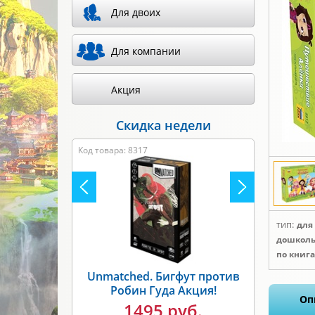
Для двоих
Для компании
Акция
Скидка недели
Код товара: 8317
тип:
для
дошколь
по книг
Unmatched. Бигфут против
Робин Гуда Акция!
Оп
1495 руб.