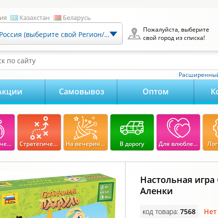
ия
Казахстан
Беларусь
Пожалуйста, выберите
Россия (выберите свой Регион/Город)
свой город из списка!
к по сайту
Расширенный
Акции
Самовывоз
Оптом
К
Экономические
Стратегические
На вечеринку
В дорогу
Для влюбленных
Лог
Настольная игра
Аленки
код товара:
7568
Нет