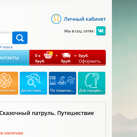
Личный кабинет
Мы в соц. сетях:
 поиск
0
x
+
=
0
руб.
онтакты
Оформить
0
руб.
0
руб.
ические
Детективные
По тематикам
Для продвинутых
 Сказочный патруль. Путешествие
 в наличии