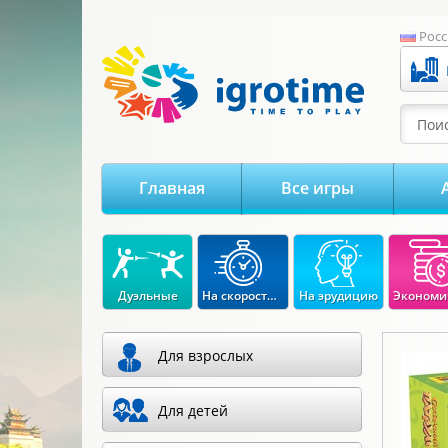
-->
Росс
Поис
Главная
Все игры
Дуэльные
На скорость реакции
На эрудицию
Для взрослых
Для детей