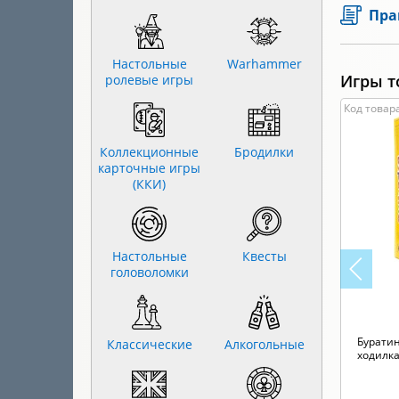
Пра
Настольные
Warhammer
Игры т
ролевые игры
Код товара
Коллекционные
Бродилки
карточные игры
(ККИ)
Настольные
Квесты
головоломки
Буратин
Классические
Алкогольные
ходилка