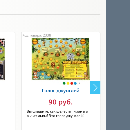
и
Код товара: 2338
Код товара: 
Голос джунглей
Со
90 руб.
Вы слышите, как шелестят лианы и
Йо-хо-хо! 
рычат львы? Это голос джунглей!