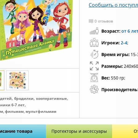
Сообщить о поступ
0
отзывов
Возраст:
от 6 ле
Игроки:
2-4
;
Время игры:
15-
Размеры:
240x60
Вес:
550 гр;
Производитель
,
,
,
 детей
бродилки
кооперативные
,
ники 6-7 лет
ам, фильмам, мультфильмам
исание товара
Протекторы и аксессуары
О