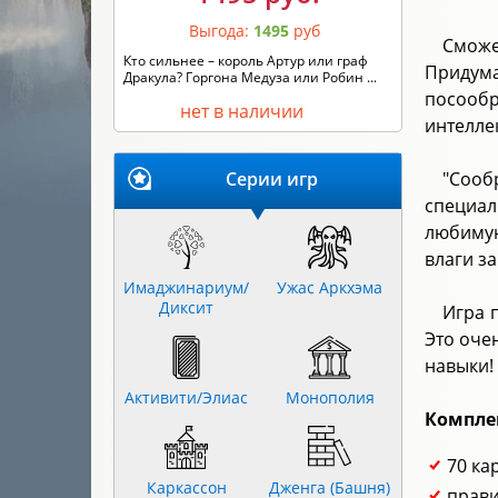
Выгода:
1495
руб
Сможе
Кто сильнее – король Артур или граф
Придума
Дракула? Горгона Медуза или Робин ...
посообр
нет в наличии
интелле
Серии игр
"Сооб
специал
любимую
влаги з
Имаджинариум/
Ужас Аркхэма
Диксит
Игра 
Это оче
навыки!
Активити/Элиас
Монополия
Компле
70 ка
Каркассон
Дженга (Башня)
прави