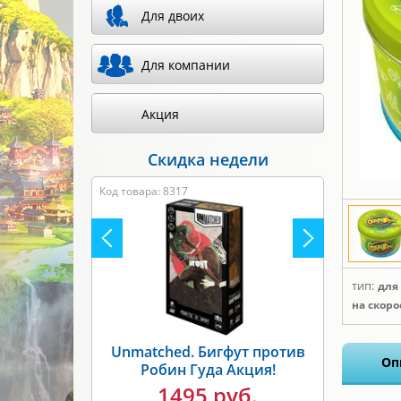
Для двоих
Для компании
Акция
Скидка недели
Код товара: 8317
тип:
для
на скор
Unmatched. Бигфут против
Оп
Робин Гуда Акция!
1495 руб.