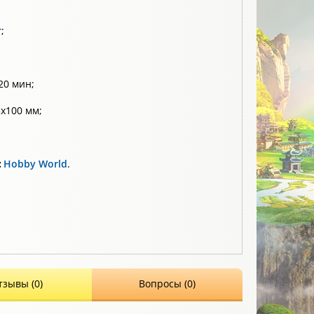
т
;
20 мин;
х100 мм;
:
Hobby World
.
тзывы (0)
Вопросы (0)