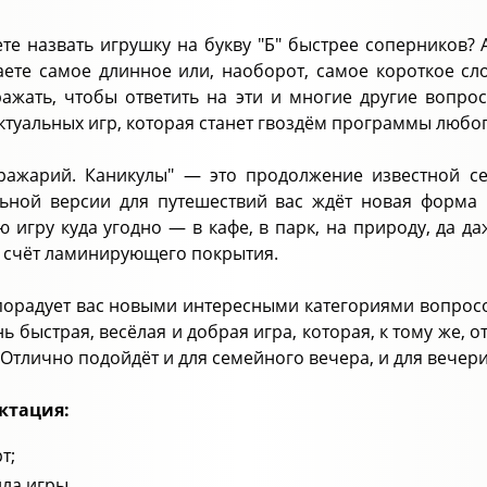
те назвать игрушку на букву "Б" быстрее соперников? А
ете самое длинное или, наоборот, самое короткое сло
ажать, чтобы ответить на эти и многие другие вопро
ктуальных игр, которая станет гвоздём программы любо
ражарий. Каникулы" — это продолжение известной се
ьной версии для путешествий вас ждёт новая форма 
 игру куда угодно — в кафе, в парк, на природу, да д
а счёт ламинирующего покрытия.
порадует вас новыми интересными категориями вопросо
нь быстрая, весёлая и добрая игра, которая, к тому же, 
 Отлично подойдёт и для семейного вечера, и для вечери
ктация:
рт;
ла игры.