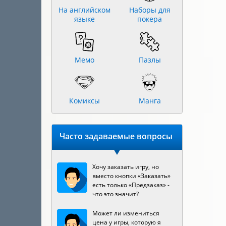
На английском
Наборы для
языке
покера
Мемо
Пазлы
Комиксы
Манга
Часто задаваемые вопросы
Хочу заказать игру, но
вместо кнопки «Заказать»
есть только «Предзаказ» -
что это значит?
Может ли измениться
цена у игры, которую я