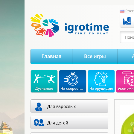
-->
Росс
Поис
Главная
Все игры
Дуэльные
На скорость реакции
На эрудицию
Для взрослых
Для детей