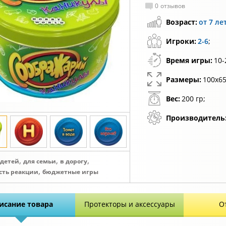
0
отзывов
Возраст:
от 7 ле
Игроки:
2-6
;
Время игры:
10-
Размеры:
100х65
Вес:
200 гр;
Производитель
,
,
,
 детей
для семьи
в дорогу
,
ость реакции
бюджетные игры
исание товара
Протекторы и аксессуары
О