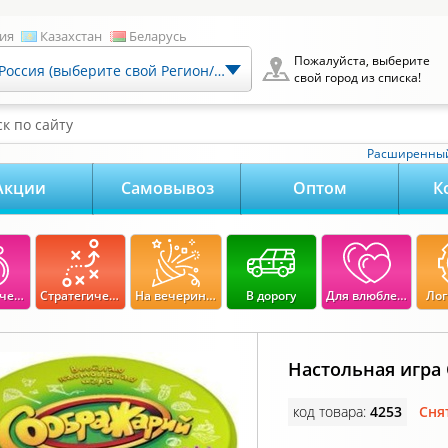
ия
Казахстан
Беларусь
Пожалуйста, выберите
Россия (выберите свой Регион/Город)
свой город из списка!
к по сайту
Расширенный
Акции
Самовывоз
Оптом
К
Экономические
Стратегические
На вечеринку
В дорогу
Для влюбленных
Лог
Настольная игра
код товара:
4253
Сня