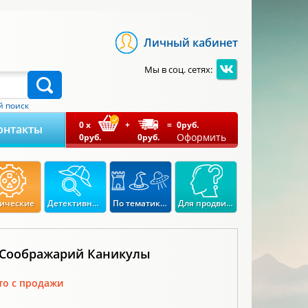
Личный кабинет
Мы в соц. сетях:
 поиск
0
x
+
=
0
руб.
онтакты
Оформить
0
руб.
0
руб.
ические
Детективные
По тематикам
Для продвинутых
 Соображарий Каникулы
то с продажи