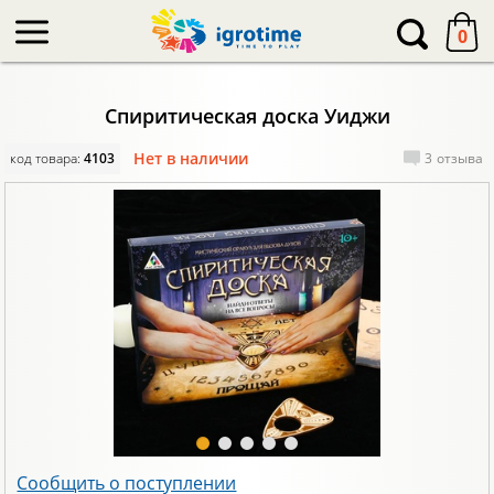
-->
0
Спиритическая доска Уиджи
Нет в наличии
код товара:
4103
3
отзыва
Сообщить о поступлении