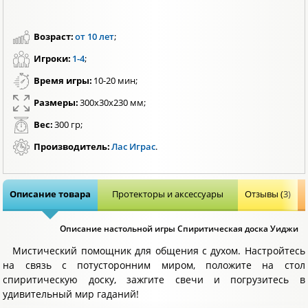
Возраст:
от 10 лет
;
Игроки:
1-4
;
Время игры:
10-20 мин;
Размеры:
300х30х230 мм;
Вес:
300 гр;
Производитель:
Лас Играс
.
Описание товара
Протекторы и аксессуары
Отзывы (3)
Описание настольной игры Спиритическая доска Уиджи
Мистический помощник для общения с духом. Настройтесь
на связь с потусторонним миром, положите на стол
спиритическую доску, зажгите свечи и погрузитесь в
удивительный мир гаданий!