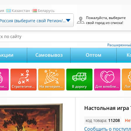
ия
Казахстан
Беларусь
Пожалуйста, выберите
Россия (выберите свой Регион/Город)
свой город из списка!
к по сайту
Расширенный
Акции
Самовывоз
Оптом
К
Экономические
Стратегические
На вечеринку
В дорогу
Для влюбленных
Лог
Настольная игра
код товара:
11208
Не
Сообщить о поступ