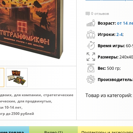
0
отзывов
Возраст:
от 14 л
Игроки:
2-4
;
Время игры:
60-
Размеры:
240х40
Вес:
500 гр;
Производитель
,
,
Товар из категорий:
 двоих
для компании
стратегические
,
,
ические
для продвинутых
,
и 10-14 лет
игр до 2500 рублей
ние товара
Видео (1)
Протекторы и аксессуар