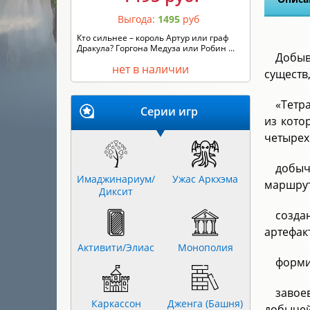
Выгода:
1495
руб
Кто сильнее – король Артур или граф
Дракула? Горгона Медуза или Робин ...
Добыв
нет в наличии
существ
«Тетр
Серии игр
из кото
четырех
добыч
Имаджинариум/
Ужас Аркхэма
маршрут
Диксит
созда
артефак
Активити/Элиас
Монополия
форми
завое
Каркассон
Дженга (Башня)
добычей