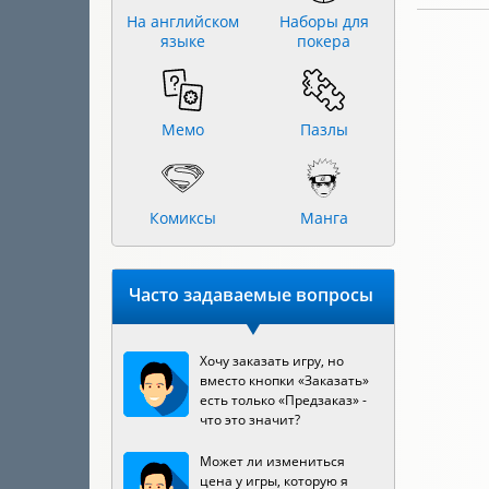
На английском
Наборы для
языке
покера
Мемо
Пазлы
Комиксы
Манга
Часто задаваемые вопросы
Хочу заказать игру, но
вместо кнопки «Заказать»
есть только «Предзаказ» -
что это значит?
Может ли измениться
цена у игры, которую я