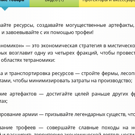
айте ресурсы, создавайте могущественные артефакты
, и завоевывайте с их помощью трофеи!
аномикон» — это экономическая стратегия в мистическо
рых возглавит одну из четырех фракций, чтобы провес
 областях тетраномики:
а и транспортировка ресурсов — стройте фермы, лесоп
ами, чтобы минимизировать затраты на производство;
ние артефактов — достигайте целей раньше других ф
тах;
рование армии — призывайте легендарных существ, что
вание трофеев — совершайте славные походы на не
 и расширить территорию экономической деятельности