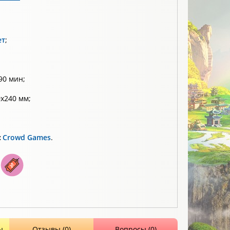
ет
;
90 мин;
х240 мм;
:
Crowd Games
.
ы
Отзывы (0)
Вопросы (0)