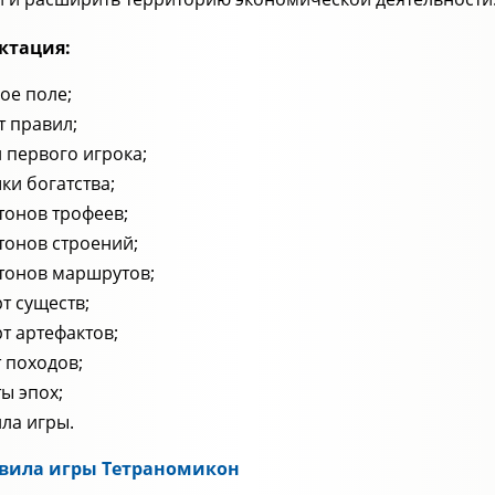
ктация:
ое поле;
т правил;
 первого игрока;
ки богатства;
тонов трофеев;
тонов строений;
тонов маршрутов;
рт существ;
рт артефактов;
т походов;
ты эпох;
ла игры.
вила игры Тетраномикон