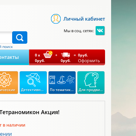
Личный кабинет
Мы в соц. сетях:
 поиск
0
x
+
=
0
руб.
онтакты
Оформить
0
руб.
0
руб.
ические
Детективные
По тематикам
Для продвинутых
 Тетраномикон Акция!
т в наличии
лении