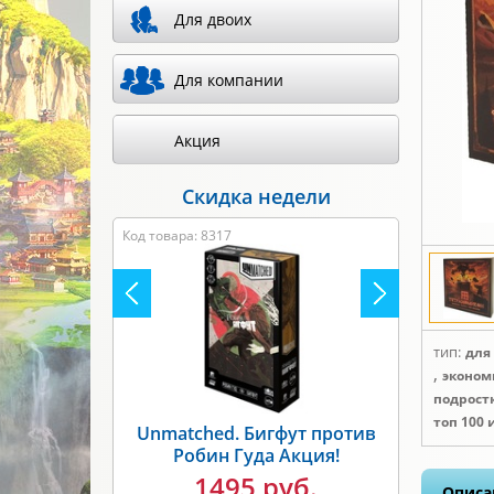
Для двоих
Для компании
Акция
Скидка недели
Код товара: 8317
тип:
для
,
эконом
подростк
топ 100 
Unmatched. Бигфут против
Робин Гуда Акция!
1495 руб.
Описа