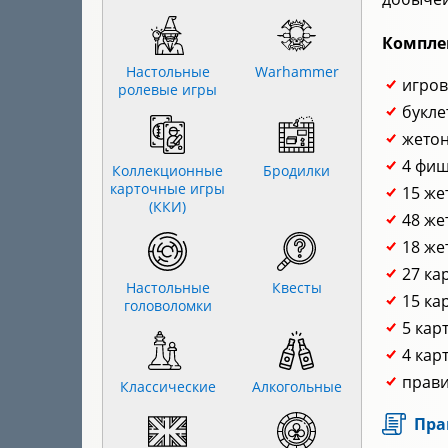
Компле
Настольные
Warhammer
игров
ролевые игры
букле
жетон
4 фиш
Коллекционные
Бродилки
карточные игры
15 же
(ККИ)
48 же
18 же
27 ка
Настольные
Квесты
15 ка
головоломки
5 кар
4 кар
прави
Классические
Алкогольные
Пра