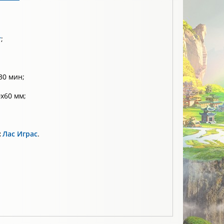
т
;
30 мин;
х60 мм;
:
Лас Играс
.