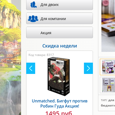
Для двоих
Для компании
Акция
Скидка недели
Код товара: 8317
тип:
для
Unmatched. Бигфут против
Робин Гуда Акция!
бюджет
1495 руб.