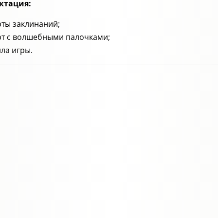
ктация:
рты заклинаний;
рт с волшебными палочками;
ла игры.