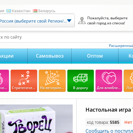
ия
Казахстан
Беларусь
Пожалуйста, выберите
Россия (выберите свой Регион/Город)
свой город из списка!
к по сайту
Расширенный
Акции
Самовывоз
Оптом
К
Экономические
Стратегические
На вечеринку
В дорогу
Для влюбленных
Лог
Настольная игра
код товара:
5585
Нет
Сообщить о поступ