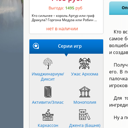
Оп
Выгода:
1495
руб
Кто сильнее – король Артур или граф
Дракула? Горгона Медуза или Робин ...
нет в наличии
Кто в
самое б
волшебн
Серии игр
и созда
Получ
его. В 
Имаджинариум/
Ужас Аркхэма
палочка
Диксит
игроков
Для т
Активити/Элиас
Монополия
ингреди
Ну а п
Каркассон
Дженга (Башня)