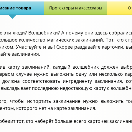
исание товара
Протекторы и аксессуары
О
се эти люди? Волшебники? А почему они здесь собралис
ольшое количество магических заклинаний. Тот, кто сп
иком. Участвуйте и вы! Скорее раздавайте карточки, 
вайте заклинания.
ив карту заклинаний, каждый волшебник должен выбр
первом случае нужно выложить одну или несколько к
 должна соответствовать ингредиенту заклинания, ко
 выкладывает последнюю недостающую карту с волшебно
ого, чтобы испортить заклинание нужно выложить то
ентом, которого нет на карте заклинания.
обедит тот, кто наберёт больше всего карточек заклинан