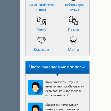
На английском
Наборы для
языке
покера
Мемо
Пазлы
Комиксы
Манга
Часто задаваемые вопросы
Хочу заказать игру, но
вместо кнопки «Заказать»
есть только «Предзаказ» -
что это значит?
Может ли измениться
цена у игры, которую я