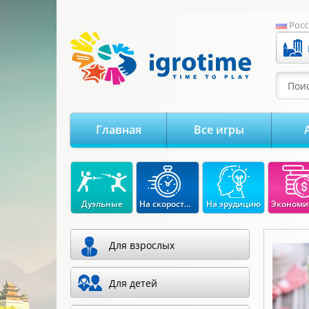
-->
Росс
Поис
Главная
Все игры
Дуэльные
На скорость реакции
На эрудицию
Для взрослых
Для детей