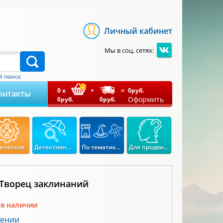
Личный кабинет
Мы в соц. сетях:
 поиск
0
x
+
=
0
руб.
онтакты
Оформить
0
руб.
0
руб.
ические
Детективные
По тематикам
Для продвинутых
 Творец заклинаний
 в наличии
лении