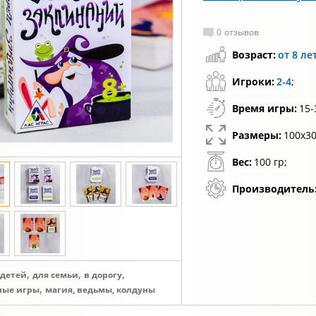
0
отзывов
Возраст:
от 8 ле
Игроки:
2-4
;
Время игры:
15-
Размеры:
100х30
Вес:
100 гр;
Производитель
,
,
,
 детей
для семьи
в дорогу
,
ные игры
магия, ведьмы, колдуны