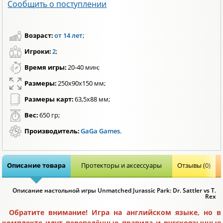
Сообщить о поступлении
Возраст:
от 14 лет
;
Игроки:
2
;
Время игры:
20-40 мин;
Размеры:
250x90x150 мм;
Размеры карт:
63,5х88 мм;
Вес:
650 гр;
Производитель:
GaGa Games
.
Описание товара
Протекторы и аксессуары
Отзывы (0)
Описание настольной игры Unmatched Jurassic Park: Dr. Sattler vs T.
Rex
Обратите внимание! Игра на английском языке, но в
комплекте идут переведённые правила и русскоязычные