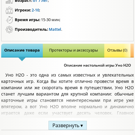
Возраст:
от 7 лет
;
Игроки:
2-10
;
Время игры:
15-30 мин;
Производитель:
Mattel
.
Описание товара
Протекторы и аксессуары
Отзывы (0)
Описание настольной игры Уно H2O
Уно H2O - это одна из самых известных и увлекательных
карточных игр. Когда Вы хотите отлично провести время в
компании или же скоротать время в путешествии, Уно H2O
станет лучшим вариантом для крупной компании: обычные
карточные игры становятся неинтересными при игре уже
впятером, а вот Уно H2O вполне нормально и динамично
играется даже если участвует десять человек. Главное
отличие этой версии - водонепроницаемые карты.
Развернуть ▾
У вас есть колода карт, из которой раздаётся по 7 каждому