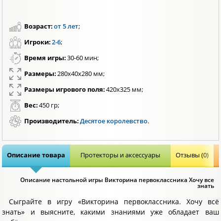
Возраст:
от 5 лет
;
Игроки:
2-6
;
Время игры:
30-60 мин;
Размеры:
280х40х280 мм;
Размеры игрового поля:
420х325 мм;
Вес:
450 гр;
Производитель:
Десятое королевство
.
Описание товара
Протекторы и аксессуары
Отзывы (0)
Описание настольной игры Викторина первоклассника Хочу все
знать
Сыграйте в игру «Викторина первоклассника. Хочу всё
знать» и выясните, какими знаниями уже обладает ваш