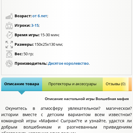
Возраст:
от 6 лет
;
Игроки:
3-15
;
Время игры:
15-30 мин;
Размеры:
150x25x130 мм;
Вес:
50 гр;
Производитель:
Десятое королевство
.
Описание товара
Протекторы и аксессуары
Отзывы (0)
Описание настольной игры Волшебная мафия
Окунитесь в атмосферу увлекательнои? магическои?
истории вместе с детским вариантом всем известнои?
командной игры «Мафия»! Сыграи?те и узнайте, удастся ли
добрым волшебникам и разгневанным привидениям