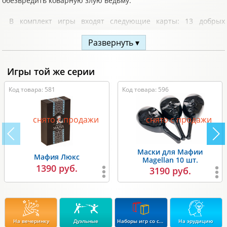
обезвредить коварную злую ведьму.
В комплект игры входят следующие карты: 13 добрых
волшебников и злая ведьма.
Развернуть ▾
Комплектация:
Игры той же серии
14 карточек;
правила игры.
Код товара: 581
Код товара: 596
Правила игры Волшебная мафия
снято с продажи
снято с продажи
Маски для Мафии
Мафия Люкс
Magellan 10 шт.
1390 руб.
3190 руб.
На вечеринку
Дуэльные
Наборы игр со скидкой до 15%
На эрудицию