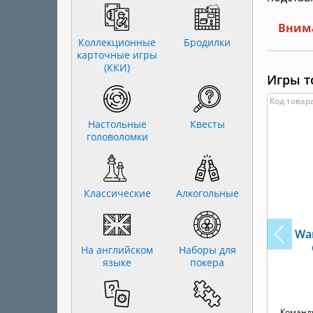
Внима
Коллекционные
Бродилки
карточные игры
(ККИ)
Игры т
Код товара
Настольные
Квесты
головоломки
Классические
Алкогольные
War
На английском
Наборы для
языке
покера
Команд