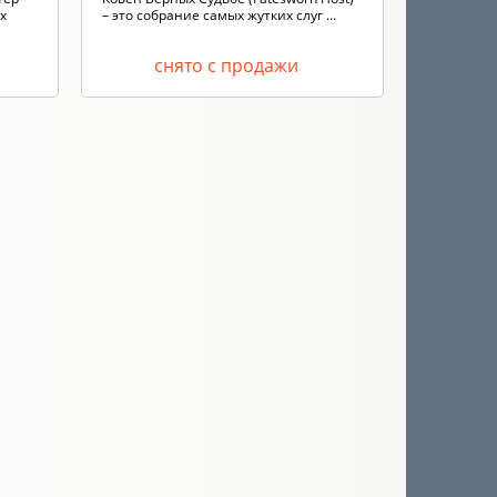
мощное г..
х
– это собрание самых жутких слуг ...
снято с продажи
с