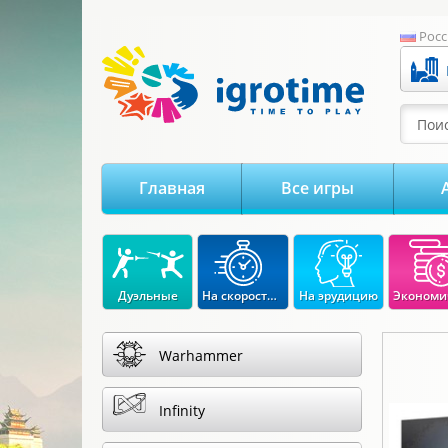
-->
Росс
Поис
Главная
Все игры
Дуэльные
На скорость реакции
На эрудицию
Warhammer
Infinity