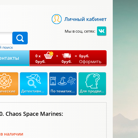
Личный кабинет
Мы в соц. сетях:
 поиск
0
x
+
=
0
руб.
онтакты
Оформить
0
руб.
0
руб.
ические
Детективные
По тематикам
Для продвинутых
. Chaos Space Marines:
 в наличии