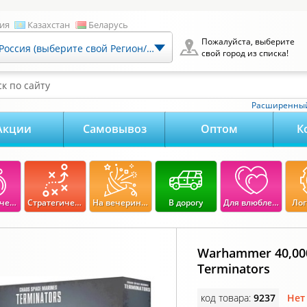
ия
Казахстан
Беларусь
Пожалуйста, выберите
Россия (выберите свой Регион/Город)
свой город из списка!
к по сайту
Расширенный
Акции
Самовывоз
Оптом
К
Экономические
Стратегические
На вечеринку
В дорогу
Для влюбленных
Лог
Warhammer 40,000
Terminators
код товара:
9237
Нет