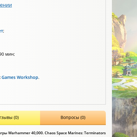
лении
ет
;
90 мин;
:
Games Workshop
.
тзывы (0)
Вопросы (0)
ры Warhammer 40,000. Chaos Space Marines: Terminators