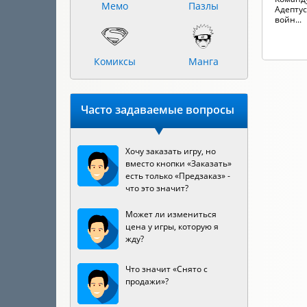
Мемо
Пазлы
Адептус
войн...
Комиксы
Манга
Часто задаваемые вопросы
Хочу заказать игру, но
вместо кнопки «Заказать»
есть только «Предзаказ» -
что это значит?
Может ли измениться
цена у игры, которую я
жду?
Что значит «Снято с
продажи»?