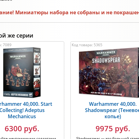
ние! Миниатюры набора не собраны и не покрашены
ой же серии
: 7089
Код товара: 5365
hammer 40,000. Start
Warhammer 40,000.
Collecting! Adeptus
Shadowspear (Тенево
Mechanicus
копье)
6300 руб.
9975 руб.
уйте неутомимыми солдатами
Shadowspear — это большой стар