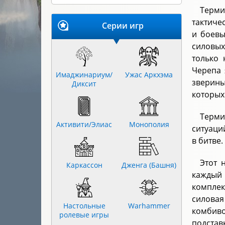
Терми
тактиче
Серии игр
и боевы
силовых
только
Черепа 
Имаджинариум/
Ужас Аркхэма
зверины
Диксит
которых
Терми
Активити/Элиас
Монополия
ситуаци
в битве.
Этот 
Каркассон
Дженга (Башня)
каждый
комплек
силовая
Настольные
Warhammer
комбив
ролевые игры
подстав