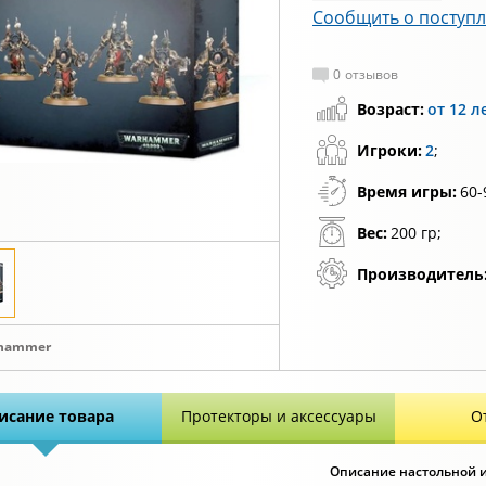
Сообщить о поступ
0
отзывов
Возраст:
от 12 л
Игроки:
2
;
Время игры:
60-
Вес:
200 гр;
Производитель
hammer
исание товара
Протекторы и аксессуары
О
Описание настольной иг