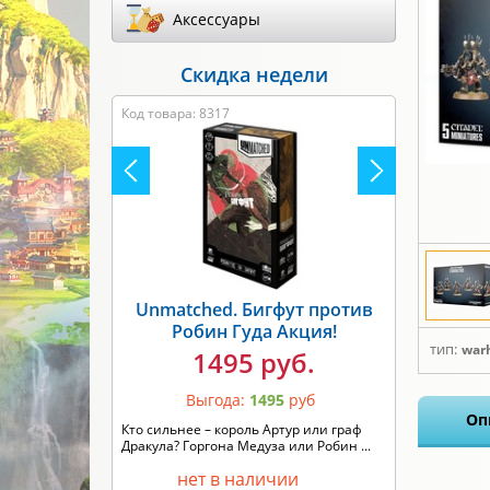
Аксессуары
Скидка недели
Код товара: 8317
Unmatched. Бигфут против
Робин Гуда Акция!
тип:
war
1495 руб.
Выгода:
1495
руб
Оп
Кто сильнее – король Артур или граф
Дракула? Горгона Медуза или Робин ...
нет в наличии