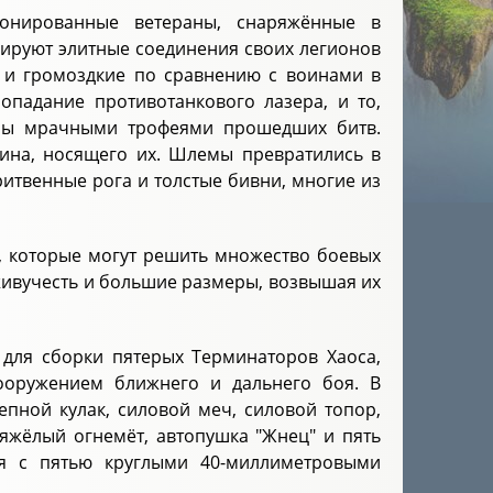
ронированные ветераны, снаряжённые в
мируют элитные соединения своих легионов
е и громоздкие по сравнению с воинами в
опадание противотанкового лазера, и то,
аны мрачными трофеями прошедших битв.
оина, носящего их. Шлемы превратились в
итвенные рога и толстые бивни, многие из
, которые могут решить множество боевых
живучесть и большие размеры, возвышая их
 для сборки пятерых Терминаторов Хаоса,
оружением ближнего и дальнего боя. В
епной кулак, силовой меч, силовой топор,
тяжёлый огнемёт, автопушка "Жнец" и пять
ся с пятью круглыми 40-миллиметровыми