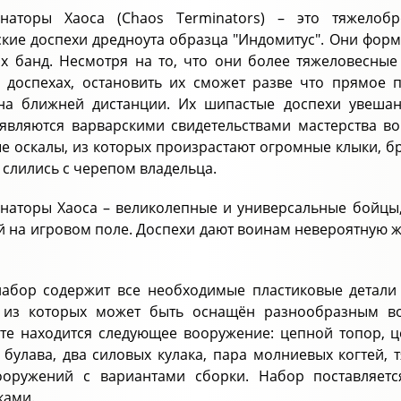
наторы Хаоса (Chaos Terminators) – это тяжелоб
ские доспехи дредноута образца "Индомитус". Они фор
х банд. Несмотря на то, что они более тяжеловесны
 доспехах, остановить их сможет разве что прямое п
 на ближней дистанции. Их шипастые доспехи увеш
являются варварскими свидетельствами мастерства в
е оскалы, из которых произрастают огромные клыки, бр
 слились с черепом владельца.
наторы Хаоса – великолепные и универсальные бойцы
й на игровом поле. Доспехи дают воинам невероятную 
набор содержит все необходимые пластиковые детали
 из которых может быть оснащён разнообразным во
те находится следующее вооружение: цепной топор, ц
 булава, два силовых кулака, пара молниевых когтей, 
ооружений с вариантами сборки. Набор поставляет
ками.