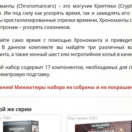
манты (Chronomancers) – это могучие Криптеки (Crypt
. Им под силу как ускорять время, так и замедлять ег
ы кристаллизированные отрезки времени, Хрономанты сп
тронам – ускорять союзников.
айте само время с помощью Хрономанта и приведите
. В данном комплекте вы найдёте три различных ва
нта, а также эонный шест или энтропийное копьё в каче
й набор содержит 17 компонентов, необходимых для сб
иметровую подставку.
ние! Миниатюры набора не собраны и не покрашены
ой же серии
: 7089
Код товара: 5365