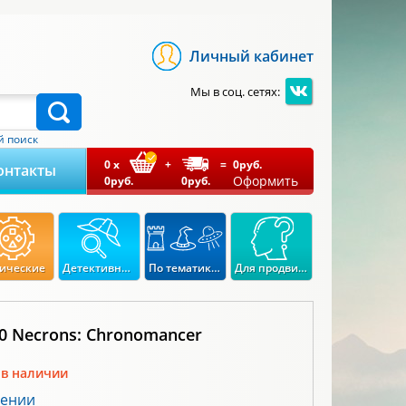
Личный кабинет
Мы в соц. сетях:
 поиск
0
x
+
=
0
руб.
онтакты
Оформить
0
руб.
0
руб.
ические
Детективные
По тематикам
Для продвинутых
0 Necrons: Chronomancer
 в наличии
лении