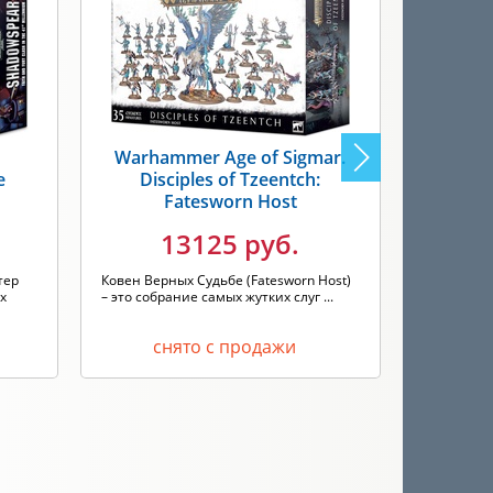
Warhammer Age of Sigmar.
Warh
е
Disciples of Tzeentch:
Empi
Fatesworn Host
13125 руб.
Быстро ра
самоуверен
тер
Ковен Верных Судьбе (Fatesworn Host)
мощное г..
х
– это собрание самых жутких слуг ...
снято с продажи
с