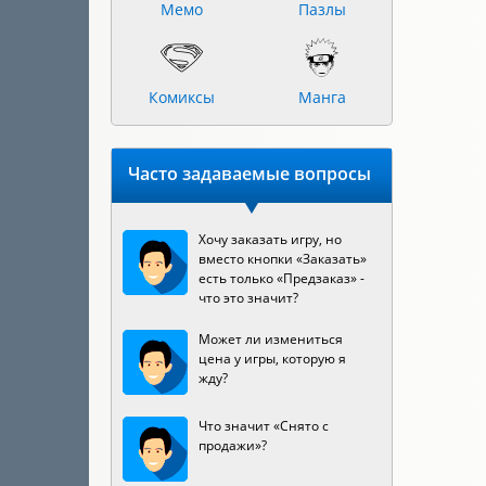
Мемо
Пазлы
Комиксы
Манга
Часто задаваемые вопросы
Хочу заказать игру, но
вместо кнопки «Заказать»
есть только «Предзаказ» -
что это значит?
Может ли измениться
цена у игры, которую я
жду?
Что значит «Снято с
продажи»?