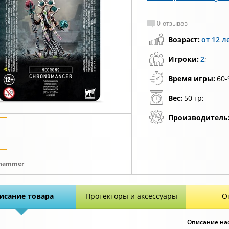
0
отзывов
Возраст:
от 12 л
Игроки:
2
;
Время игры:
60-
Вес:
50 гр;
Производитель
hammer
исание товара
Протекторы и аксессуары
О
Описание нас