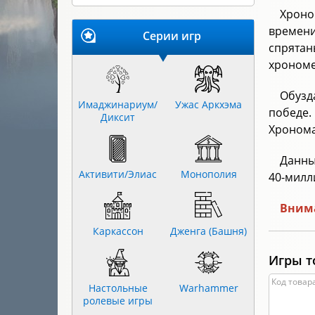
Хроно
времени
Серии игр
спрятан
хрономе
Обузд
Имаджинариум/
Ужас Аркхэма
победе
Диксит
Хронома
Данны
Активити/Элиас
Монополия
40-милл
Внима
Каркассон
Дженга (Башня)
Игры т
Код товара
Настольные
Warhammer
ролевые игры