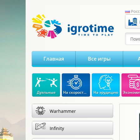
-->
Росс
Поис
Главная
Все игры
Дуэльные
На скорость реакции
На эрудицию
Warhammer
Infinity