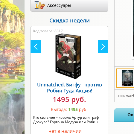
Аксессуары
Скидка недели
Код товара: 8317
Unmatched. Бигфут против
Робин Гуда Акция!
тип:
war
1495 руб.
Выгода:
1495
руб
Оп
Кто сильнее – король Артур или граф
Дракула? Горгона Медуза или Робин ...
нет в наличии