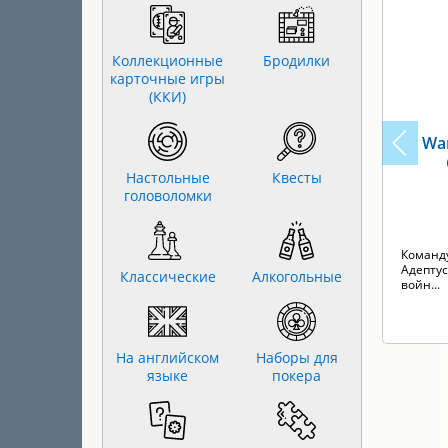
Коллекционные
Бродилки
карточные игры
(ККИ)
War
Настольные
Квесты
головоломки
Команд
Адептус
Классические
Алкогольные
войн...
На английском
Наборы для
языке
покера