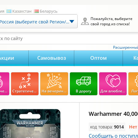
ия
Казахстан
Беларусь
Пожалуйста, выберите
Россия (выберите свой Регион/Город)
свой город из списка!
к по сайту
Расширенный
Акции
Самовывоз
Оптом
К
Экономические
Стратегические
На вечеринку
В дорогу
Для влюбленных
Лог
Warhammer 40,00
код товара:
9014
Нет
Сообщить о поступ