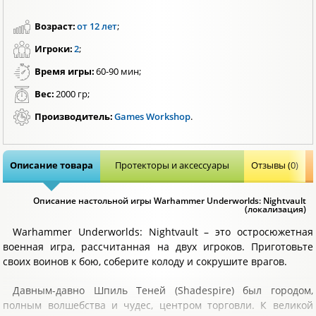
Возраст:
от 12 лет
;
Игроки:
2
;
Время игры:
60-90 мин;
Вес:
2000 гр;
Производитель:
Games Workshop
.
Описание товара
Протекторы и аксессуары
Отзывы (0)
Описание настольной игры Warhammer Underworlds: Nightvault
(локализация)
Warhammer Underworlds: Nightvault – это остросюжетная
военная игра, рассчитанная на двух игроков. Приготовьте
своих воинов к бою, соберите колоду и сокрушите врагов.
Давным-давно Шпиль Теней (Shadespire) был городом,
полным волшебства и чудес, центром торговли. К великой