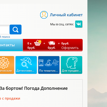
Личный кабинет
Мы в соц. сетях:
 поиск
0
x
+
=
0
руб.
онтакты
Оформить
0
руб.
0
руб.
ические
Детективные
По тематикам
Для продвинутых
 За бортом! Погода Дополнение
о с продажи