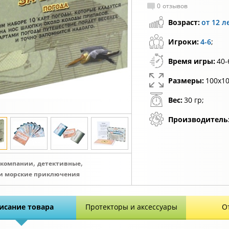
0
отзывов
Возраст:
от 12 л
Игроки:
4-6
;
Время игры:
40-
Размеры:
100x10
Вес:
30 гр;
Производитель
,
,
 компании
детективные
и морские приключения
исание товара
Протекторы и аксессуары
О