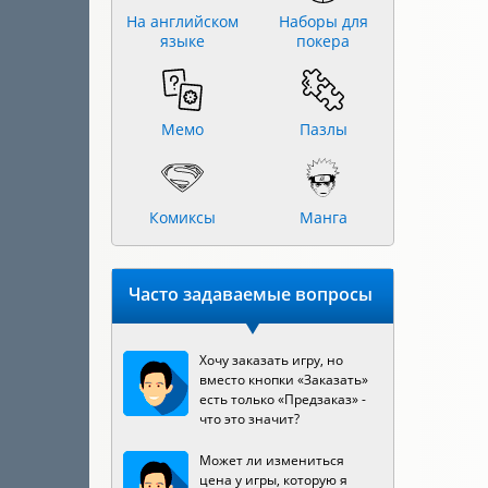
На английском
Наборы для
языке
покера
Мемо
Пазлы
Комиксы
Манга
Часто задаваемые вопросы
Хочу заказать игру, но
вместо кнопки «Заказать»
есть только «Предзаказ» -
что это значит?
Может ли измениться
цена у игры, которую я