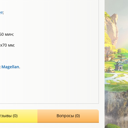
ет
;
60 мин;
x70 мм;
:
Magellan
.
тзывы (0)
Вопросы (0)