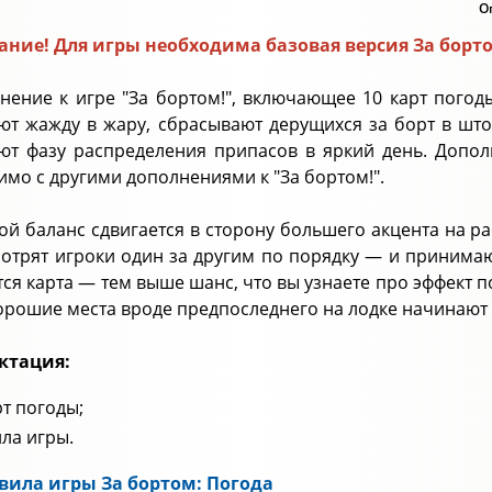
О
ние! Для игры необходима базовая версия За борт
нение к игре "За бортом!", включающее 10 карт погоды
ют жажду в жару, сбрасывают дерущихся за борт в шт
ют фазу распределения припасов в яркий день. Допол
имо с другими дополнениями к "За бортом!".
ой баланс сдвигается в сторону большего акцента на рас
мотрят игроки один за другим по порядку — и принима
тся карта — тем выше шанс, что вы узнаете про эффект
орошие места вроде предпоследнего на лодке начинают
ктация:
рт погоды;
ла игры.
вила игры За бортом: Погода