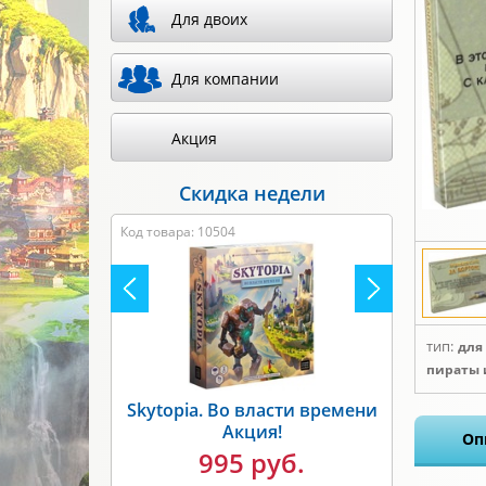
Для двоих
Для компании
Акция
Скидка недели
Код товара: 8317
тип:
для
пираты 
Unmatched. Бигфут против
Оп
Робин Гуда Акция!
1495 руб.