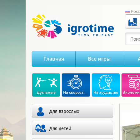
-->
Росс
Поис
Главная
Все игры
Дуэльные
На скорость реакции
На эрудицию
Для взрослых
Для детей