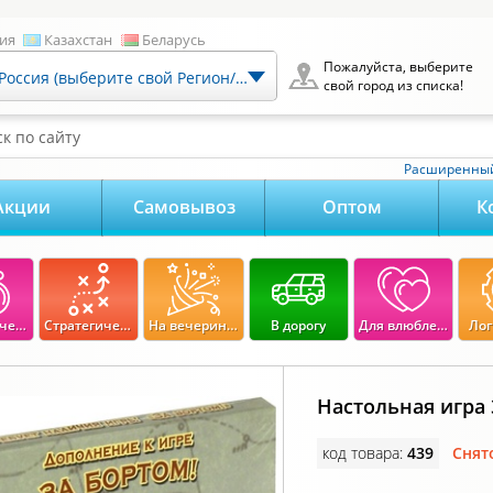
ия
Казахстан
Беларусь
Пожалуйста, выберите
Россия (выберите свой Регион/Город)
свой город из списка!
к по сайту
Расширенный
Акции
Самовывоз
Оптом
К
Экономические
Стратегические
На вечеринку
В дорогу
Для влюбленных
Лог
Настольная игра
код товара:
439
Снят