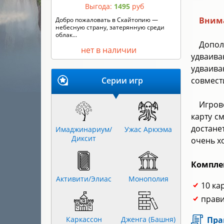
Выгода:
1495
руб
Внима
Кто сильнее – король Артур или граф
Дракула? Горгона Медуза или Робин ...
Допол
нет в наличии
удваива
удваива
Серии игр
совмест
Игров
карту с
достане
Имаджинариум/
Ужас Аркхэма
Диксит
очень х
Компле
Активити/Элиас
Монополия
10 ка
прави
Каркассон
Дженга (Башня)
Пра