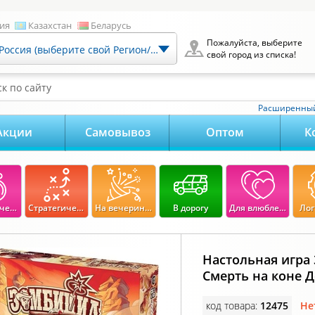
ия
Казахстан
Беларусь
Пожалуйста, выберите
Россия (выберите свой Регион/Город)
свой город из списка!
к по сайту
Расширенный
Акции
Самовывоз
Оптом
К
Экономические
Стратегические
На вечеринку
В дорогу
Для влюбленных
Лог
Настольная игра
Смерть на коне 
код товара:
12475
Не