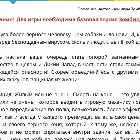
Описание настольной игры Зомб
ние! Для игры необходима базовая версия
Зомбиц
руга более верного человеку, чем собаки и лошади. И, 
еред беспощадным вирусом, сколь и люди, став лёгкой 
ь настала ваша очередь стать опорой загнанным
ество в целом и Дикий Запад в частности стали таким
ющейся опасности! Скорее объединяйтесь с другими
их скакунов, защищая их жизни!
ицид: Живым или не очень. Смерть на коне" – это увл
ли не очень", которое вводит в игровую механику ло
ное передвижение по полю, возможность более эффект
, как и всегда, у каждого преимущества есть своя цен
о и своего верного коня, который, к тому же, неско
ов и не может спрятаться внутри здания, как вы. 
ь – ночная кобыла, заражённая вирусом. И будьте г