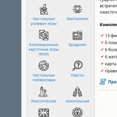
встрети
ожесточ
Настольные
Warhammer
ролевые игры
Компле
13 фи
6 пла
Коллекционные
Бродилки
карточные игры
6 бол
(ККИ)
6 жет
карта
прави
Настольные
Квесты
головоломки
Пра
Классические
Алкогольные