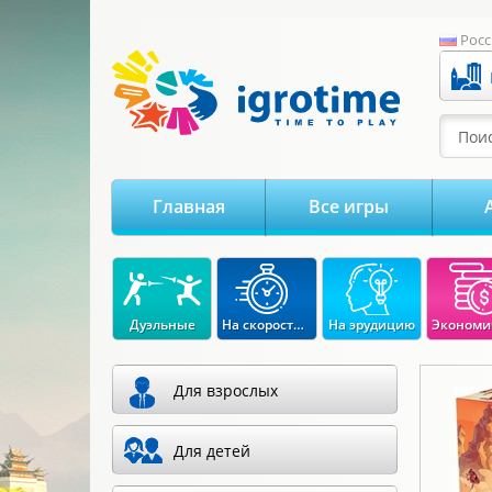
-->
Росс
Поис
Главная
Все игры
Дуэльные
На скорость реакции
На эрудицию
Для взрослых
Для детей