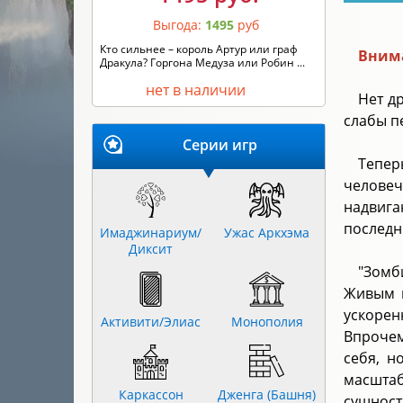
Выгода:
1495
руб
Кто сильнее – король Артур или граф
Внима
Дракула? Горгона Медуза или Робин ...
нет в наличии
Нет д
слабы п
Серии игр
Тепер
человеч
надвига
последн
Имаджинариум/
Ужас Аркхэма
Диксит
"Зомб
Живым и
ускорен
Активити/Элиас
Монополия
Впрочем
себя, н
масштаб
Каркассон
Дженга (Башня)
сущност