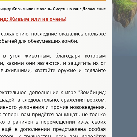
ицид: Живым или не очень. Смерть на коне Дополнение
ид: Живым или не очень
!
к сожалению, последние оказались столь же
добычей для обезумевших зомби.
 в угол животным, благодаря которым
и, какими они являются, и защитить их от
 выжившими, хватайте оружие и седлайте
екательное дополнение к игре "Зомбицид:
шадей, а следовательно, сражения верхом,
ивного уклонения и прочие нововведения.
а: теперь вам придётся защищать не только
лько ограничен в перемещении из-за своих
А ещё в дополнении представлена особая
отовы к трудностям, если вам доведётся