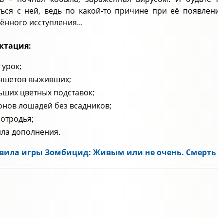
ться с ней, ведь по какой-то причине при её появле
ённого исступления...
ктация:
гурок;
ншетов выживших;
ьших цветных подставок;
онов лошадей без всадников;
 отродья;
ла дополнения.
вила игры Зомбицид: Живым или не очень. Смерть 