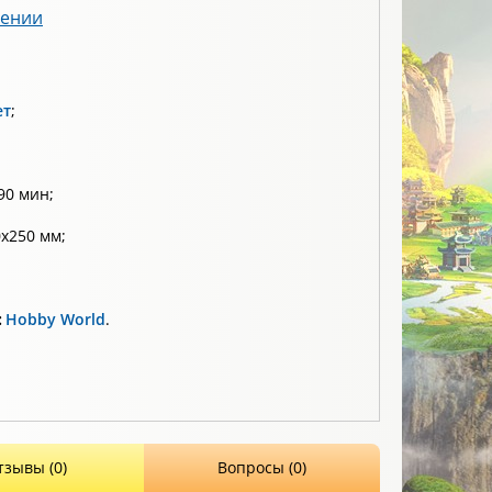
лении
ет
;
90 мин;
х250 мм;
:
Hobby World
.
тзывы (0)
Вопросы (0)