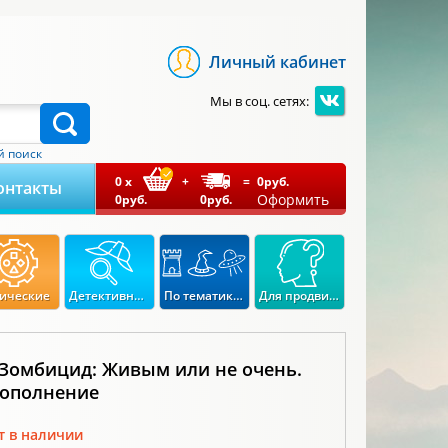
Личный кабинет
Мы в соц. сетях:
 поиск
0
x
+
=
0
руб.
онтакты
Оформить
0
руб.
0
руб.
ические
Детективные
По тематикам
Для продвинутых
 Зомбицид: Живым или не очень.
Дополнение
т в наличии