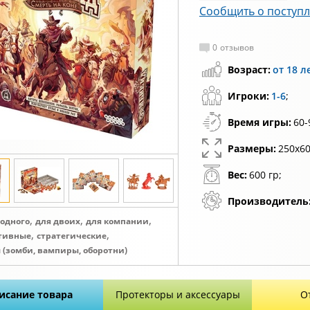
Сообщить о поступ
0
отзывов
Возраст:
от 18 л
Игроки:
1-6
;
Время игры:
60-
Размеры:
250х60
Вес:
600 гр;
Производитель
,
,
,
 одного
для двоих
для компании
,
,
тивные
стратегические
 (зомби, вампиры, оборотни)
исание товара
Протекторы и аксессуары
О