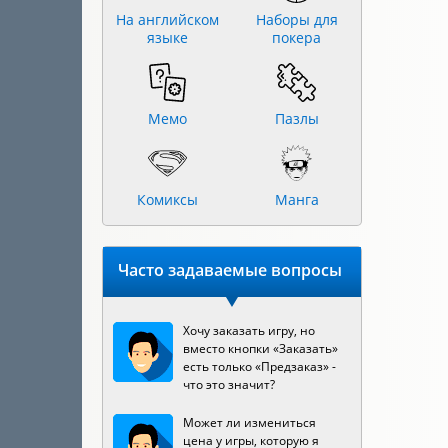
На английском
Наборы для
языке
покера
Мемо
Пазлы
Комиксы
Манга
Часто задаваемые вопросы
Хочу заказать игру, но
вместо кнопки «Заказать»
есть только «Предзаказ» -
что это значит?
Может ли измениться
цена у игры, которую я