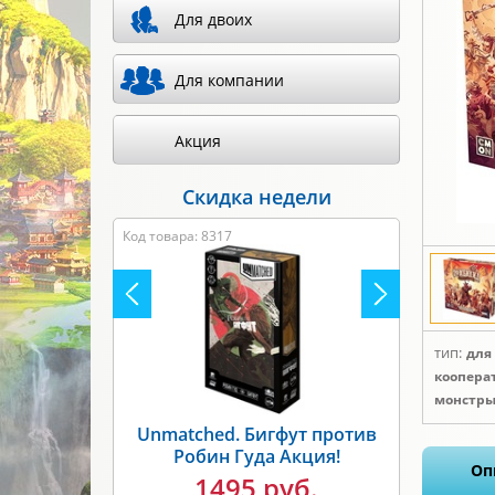
Для двоих
Для компании
Акция
Скидка недели
Код товара: 8317
тип:
для
коопера
монстры
Unmatched. Бигфут против
Робин Гуда Акция!
Оп
1495 руб.