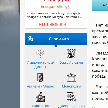
Оп
Выгода:
1495
руб
Кто сильнее – король Артур или граф
Дракула? Горгона Медуза или Робин ...
нет в наличии
Нет н
время з
желание
Серии игр
вместе.
Звезд
Кристал
Имаджинариум/
Ужас Аркхэма
иногда 
Диксит
схватит
победы,
Активити/Элиас
Монополия
Это з
как все
поймайт
Каркассон
Дженга (Башня)