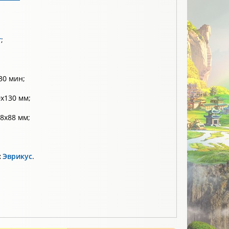
т
;
30 мин;
х130 мм;
8х88 мм;
:
Эврикус
.