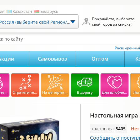
ия
Казахстан
Беларусь
Пожалуйста, выберите
Россия (выберите свой Регион/Город)
свой город из списка!
к по сайту
Расширенный
Акции
Самовывоз
Оптом
К
Экономические
Стратегические
На вечеринку
В дорогу
Для влюбленных
Лог
Настольная игра
код товара:
5405
Нет
Сообщить о поступ