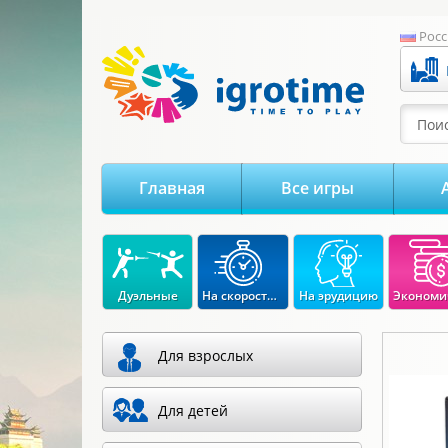
-->
Росс
Поис
Главная
Все игры
Дуэльные
На скорость реакции
На эрудицию
Для взрослых
Для детей