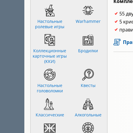
Компле
55 дв
Настольные
Warhammer
5 кри
ролевые игры
прави
Пра
Коллекционные
Бродилки
карточные игры
(ККИ)
Настольные
Квесты
головоломки
Классические
Алкогольные