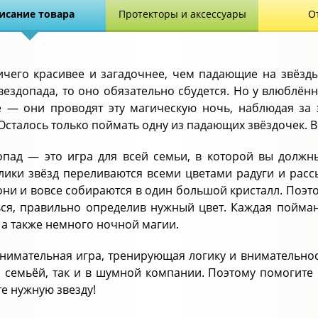
исание товара
Протекторы и аксессуары
О
ичего красивее и загадочнее, чем падающие на звёзды.
вездопада, то оно обязательно сбудется. Но у влюблён
 — они проводят эту магическую ночь, наблюдая за
 Осталось только поймать одну из падающих звёздочек. В
опад — это игра для всей семьи, в которой вы должн
лики звёзд переливаются всеми цветами радуги и расс
они и вовсе собираются в один большой кристалл. Поэто
ься, правильно определив нужный цвет. Каждая пойма
 а также немного ночной магии.
анимательная игра, тренирующая логику и внимательнос
й семьёй, так и в шумной компании. Поэтому помогит
е нужную звезду!