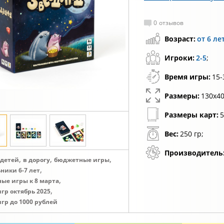
0
отзывов
Возраст:
от 6 ле
Игроки:
2-5
;
Время игры:
15-
Размеры:
130х40
Размеры карт:
5
Вес:
250 гр;
Производитель
,
,
,
 детей
в дорогу
бюджетные игры
,
ники 6-7 лет
,
ные игры к 8 марта
,
игр октябрь 2025
игр до 1000 рублей