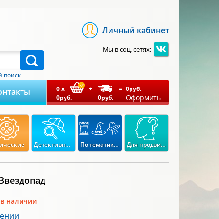
Личный кабинет
Мы в соц. сетях:
 поиск
0
x
+
=
0
руб.
онтакты
Оформить
0
руб.
0
руб.
ические
Детективные
По тематикам
Для продвинутых
 Звездопад
 в наличии
лении