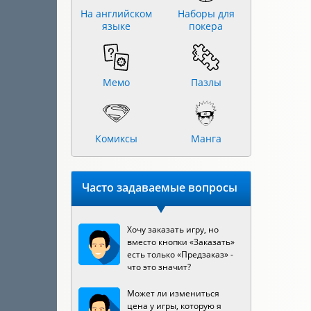
На английском
Наборы для
языке
покера
Мемо
Пазлы
Комиксы
Манга
Часто задаваемые вопросы
Хочу заказать игру, но
вместо кнопки «Заказать»
есть только «Предзаказ» -
что это значит?
Может ли измениться
цена у игры, которую я