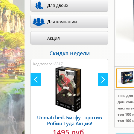
Для двоих
Для компании
Акция
Скидка недели
Код товара: 8317
тип:
для
дошколь
настоль
топ 100 
Unmatched. Бигфут против
топ 100 
Робин Гуда Акция!
1495 руб.