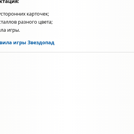
ктация:
усторонних карточек;
сталлов разного цвета;
ла игры.
вила игры Звездопад