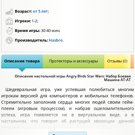
Возраст:
от 5 лет
;
Игроки:
1-2
;
Время игры:
30-40 мин;
Производитель:
Hasbro
.
Описание товара
Протекторы и аксессуары
Отзывы (0)
Описание настольной игры Angry Birds Star Wars: Набор Боевая
Машина AT-AT
Шедевральная игра, уже успевшая полюбиться многим
игрокам версией для компьютеров и мобильных телефонов.
Стремительно заполонив сердца многих людей своим гейм-
плеем (игровым процессом), и набрав ошеломлительного
успеха, игра появляется не в виртуальном виде, а в
настольном, что говорит об растущей эволюции данной
игрушки.