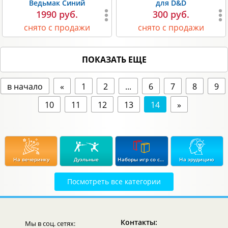
Ведьмак Синий
для D&D
1990 руб.
300 руб.
снято с продажи
снято с продажи
ПОКАЗАТЬ ЕЩЕ
в начало
«
1
2
...
6
7
8
9
10
11
12
13
14
»
На вечеринку
Дуэльные
Наборы игр со скидкой до 15%
На эрудицию
Посмотреть все категории
Экономические
Стратегические
В дорогу
Для влюбленных
Контакты:
Мы в соц. сетях:
Логические
Детективные
В подарок
Для продвинутых