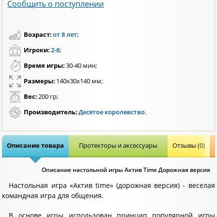
Сообщить о поступлении
Возраст:
от 8 лет
;
Игроки:
2-8
;
Время игры:
30-40 мин;
Размеры:
140х30х140 мм;
Вес:
200 гр;
Производитель:
Десятое королевство
.
Описание товара
Протекторы и аксессуары
Отзывы (0)
Описание настольной игры Актив Time Дорожная версия
Настольная игра «Актив time» (дорожная версия) - веселая
командная игра для общения.
В основе игры использован принцип популярной игры