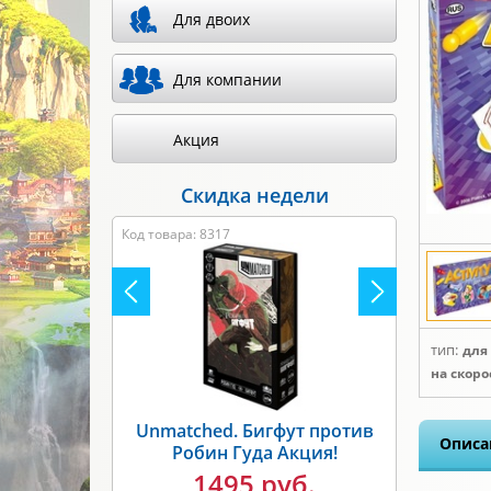
Для двоих
Для компании
Акция
Скидка недели
Код товара: 8317
тип:
для
на скор
Unmatched. Бигфут против
Описа
Робин Гуда Акция!
1495 руб.