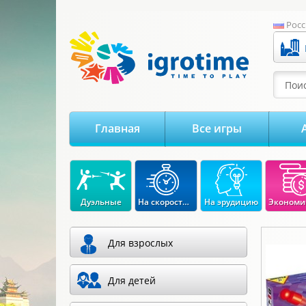
-->
Росс
Поис
Главная
Все игры
Дуэльные
На скорость реакции
На эрудицию
Для взрослых
Для детей