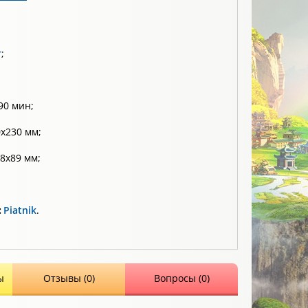
т
;
90 мин;
x230 мм;
8х89 мм;
:
Piatnik
.
ы
Отзывы (0)
Вопросы (0)