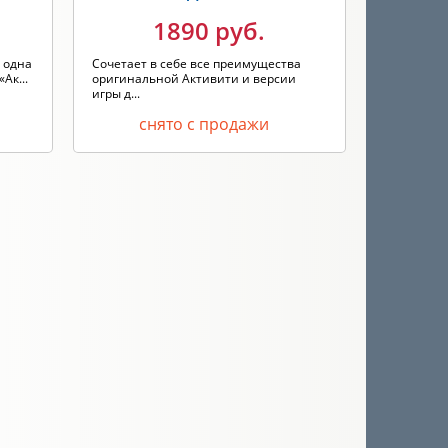
1890 руб.
 одна
Сочетает в себе все преимущества
Разнообра
Ак...
оригинальной Активити и версии
настольной
игры д...
снято с продажи
с