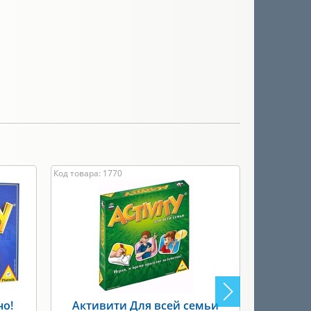
Код товара: 1770
Код товара: 
но!
Активити Для всей семьи
Ак