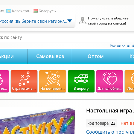
ия
Казахстан
Беларусь
Пожалуйста, выберите
Россия (выберите свой Регион/Город)
свой город из списка!
к по сайту
Расширенный
Акции
Самовывоз
Оптом
К
Экономические
Стратегические
На вечеринку
В дорогу
Для влюбленных
Лог
Настольная игра 
код товара:
23
Нет в
Сообщить о поступ