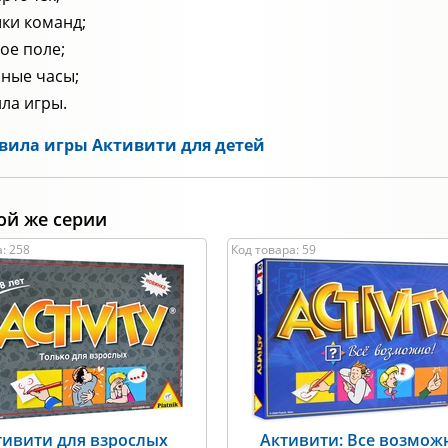
ки команд;
ое поле;
ные часы;
ла игры.
вила игры Активити для детей
ой же серии
: 258
Код товара: 59
тивити для взрослых
Активити: Все возмож