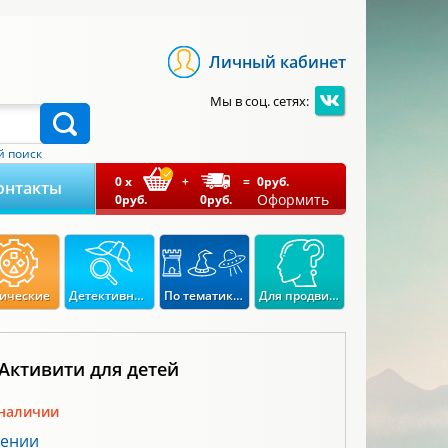
Личный кабинет
Мы в соц. сетях:
 поиск
0
x
+
=
0
руб.
онтакты
Оформить
0
руб.
0
руб.
ические
Детективные
По тематикам
Для продвинутых
Активити для детей
 наличии
лении