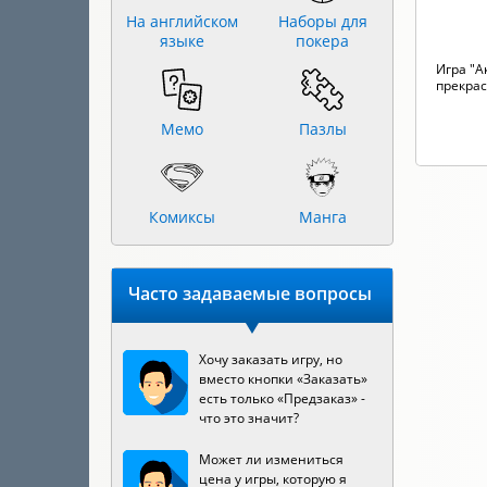
На английском
Наборы для
языке
покера
Игра "А
прекрас
Мемо
Пазлы
Комиксы
Манга
Часто задаваемые вопросы
Хочу заказать игру, но
вместо кнопки «Заказать»
есть только «Предзаказ» -
что это значит?
Может ли измениться
цена у игры, которую я