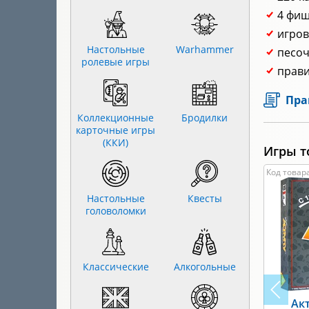
4 фиш
игров
Настольные
Warhammer
песоч
ролевые игры
прави
Пра
Коллекционные
Бродилки
карточные игры
(ККИ)
Игры т
Код товара
Настольные
Квесты
головоломки
Классические
Алкогольные
Ак