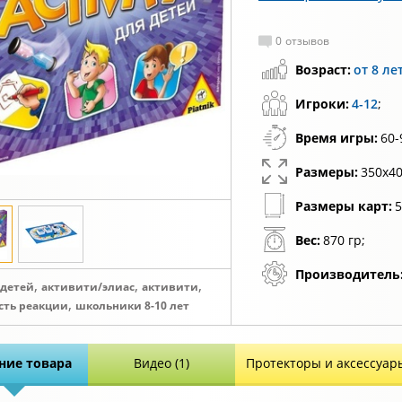
0
отзывов
Возраст:
от 8 ле
Игроки:
4-12
;
Время игры:
60-
Размеры:
350x40
Размеры карт:
5
Вес:
870 гр;
Производитель
,
,
,
 детей
активити/элиас
активити
,
ость реакции
школьники 8-10 лет
ние товара
Видео (1)
Протекторы и аксессуар