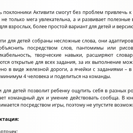
ь поклонники Активити смогут без проблем привлечь к и
а не только мега увлекательна, а и развивает полезны
 для взрослых, более простой вариант для детей и верс
ити для детей собраны несложные слова, они адаптиро
объяснить посредством слов, пантомимы или рисов
икабельность, творческие навыки, расширяют слова
ются открытые для всех задания, за их выполнение мож
но в виде железной дороги, а ячейки с заданиями – в 
 минимум 4 человека и поделиться на команды.
и для детей позволит ребенку ощутить себя в разных ро
ет командный дух и умение действовать сообща. В ю
имается посредством игры, поэтому не упустите возмож
ктация:
арточек;