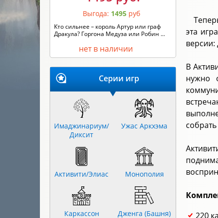
Выгода:
1495
руб
Тепер
Кто сильнее – король Артур или граф
эта игр
Дракула? Горгона Медуза или Робин ...
версии:
нет в наличии
В Актив
Серии игр
нужно 
коммун
встреча
выполне
собрать
Имаджинариум/
Ужас Аркхэма
Диксит
Активит
поднима
восприн
Активити/Элиас
Монополия
Компле
Каркассон
Дженга (Башня)
220 к