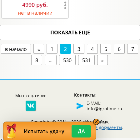
4990 руб.
нет в наличии
ПОКАЗАТЬ ЕЩЕ
в начало
«
1
2
3
4
5
6
7
8
...
530
531
»
Контакты:
Мы в соц. сетях:
E-MAIL:
info@igrotime.ru
Copyright © 2011 - 2026 «Игротайм».
Все права защищены.
Юридические документы
.
Испытать удачу
ДА