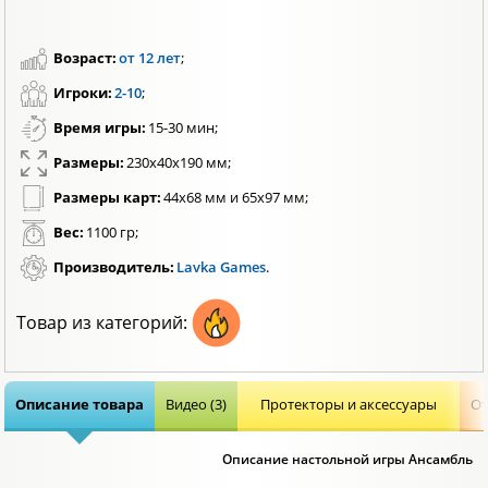
Возраст:
от 12 лет
;
Игроки:
2-10
;
Время игры:
15-30 мин;
Размеры:
230х40х190 мм;
Размеры карт:
44х68 мм и 65х97 мм;
Вес:
1100 гр;
Производитель:
Lavka Games
.
Товар из категорий:
Описание товара
Видео (3)
Протекторы и аксессуары
От
Описание настольной игры Ансамбль