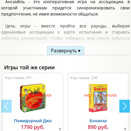
Ансамбль - это кооперативная игра на ассоциации, в
которой участникам придется синхронизировать свои
предпочтения, не имея возможности общаться.
Цель игры - вместе пройти все раунды, выбирая
одинаковые ассоциации к карте испытания и стараясь
избегать разногласий. Чтобы победить, вам нужно добиться
высокого уровня сплоченности и взаимопонимания.
Развернуть ▾
После первой победы вам откроются 3 дополнительных
сценария игры, повышающих сложности игры и
Игры той же серии
разнообразие. Карты ассоциаций из сценариев
замешиваются в общую колоду.
Код товара: 291
Код товара: 230
Комплектация:
нет в наличии
нет в наличии
модульное игровое поле;
80 карт ассоциаций;
16 карт сценария 1;
Помидорный Джо
Бонанза
16 карт сценария 2;
1790 руб.
890 руб.
16 карт сценария 3;