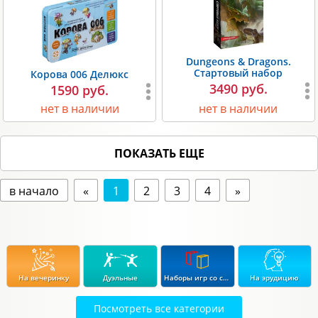
Dungeons & Dragons.
Стартовый набор
Корова 006 Делюкс
3490 руб.
1590 руб.
нет в наличии
нет в наличии
ПОКАЗАТЬ ЕЩЕ
в начало
«
1
2
3
4
»
На вечеринку
Дуэльные
Наборы игр со скидкой до 15%
На эрудицию
Посмотреть все категории