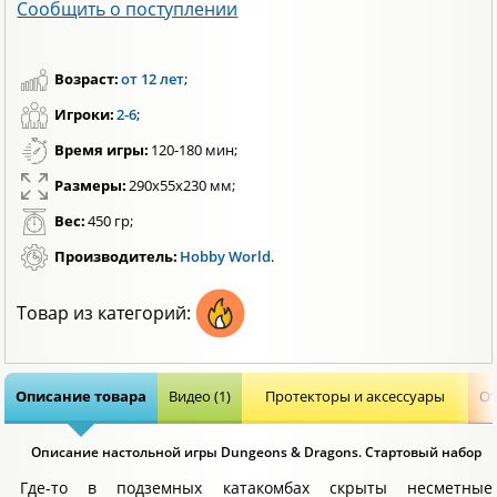
Сообщить о поступлении
Возраст:
от 12 лет
;
Игроки:
2-6
;
Время игры:
120-180 мин;
Размеры:
290х55х230 мм;
Вес:
450 гр;
Производитель:
Hobby World
.
Товар из категорий:
Описание товара
Видео (1)
Протекторы и аксессуары
От
Описание настольной игры Dungeons & Dragons. Стартовый набор
Где-то в подземных катакомбах скрыты несметные