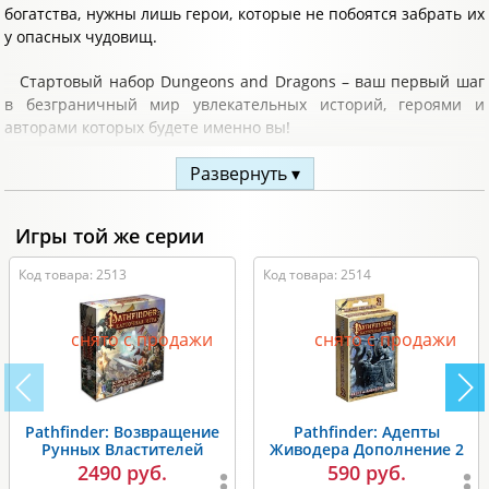
богатства, нужны лишь герои, которые не побоятся забрать их
у опасных чудовищ.
Стартовый набор Dungeons and Dragons – ваш первый шаг
в безграничный мир увлекательных историй, героями и
авторами которых будете именно вы!
Этот набор включает всё, что потребуется мастеру и
Развернуть ▾
авантюристу (или целой команде из 5 приключенцев), чтобы
отправиться в ваше первое приключение в необыкновенных
Игры той же серии
фэнтези мирах. Здесь вас ждут опасные монстры, жестокие
бандиты, хитроумные ловушки и кровожадные сундуки,
Код товара: 2513
Код товара: 2514
мощные артефакты и величественные драконы.
Станете ли Вы благородным паладином, добросердечным
снято с продажи
снято с продажи
жрецом, яростным варваром или безумным колдуном –
зависит только от вас!
Комплектация:
Pathfinder: Возвращение
Pathfinder: Адепты
Рунных Властителей
Живодера Дополнение 2
64-страничная книга приключения, где есть всё
2490 руб.
590 руб.
необходимое, чтобы начать игру;