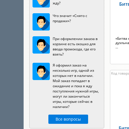
жду?
Бит
Что значит «Снято с
продажи»?
«Битва
При оформлении заказа в
дуэльна
корзине есть окошко для
...
ввода промокода, где его
взять?
Я оформил заказ на
несколько игр, одной из
Код товар
которых нет в наличии.
Мой заказ попадает в
ожидание и пока я жду
поступления нужной игры,
могут ли закончиться
игры, которые сейчас в
наличии?
Все вопросы
Битв