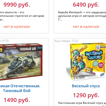
9990 руб.
6490 руб.
яти воинств – это
Борьба Империй — это хардкорн
ятельная стратегия от авторов
дуэльная игра от авторов легенд
...
С...
нет в наличии
нет в наличии
: 9770
Код товара: 7122
икая Отечественная.
Веселый спуск
Танковый бой
1290 руб.
1490 руб.
Настольная игра Весёлый спуск д