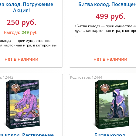
ва колод. Погружение
Битва колод. Посвяще
Акция!
499 руб.
250 руб.
«Битва колод» — преимуществен
дуэльная карточная игра, в котор
Выгода:
249
руб
...
 колод» — преимущественно
я карточная игра, в которой вы
нет в наличии
нет в наличии
а: 12442
Код товара: 12444
а колод. Растворение
Битва колод.