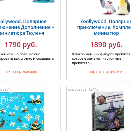
ollywood. Полярное
Zoollywood. Полярно
лючение Дополнение +
приключение. Компле
миниатюра Тюленя
миниатюр
1790 руб.
1890 руб.
лнением на поле можно
8 покрашенных фигурок препятст
ровать как угодно и создавать
которые заменят картонные
препятств...
нет в наличии
нет в наличии
: 3874
Код товара: 12448