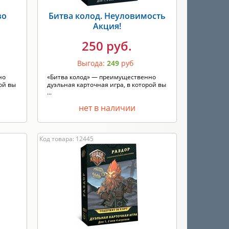
во
Битва колод. Неуловимость
Акция!
250 руб.
Выгода:
249
руб
но
«Битва колод» — преимущественно
ой вы
дуэльная карточная игра, в которой вы
...
нет в наличии
Код товара: 12445