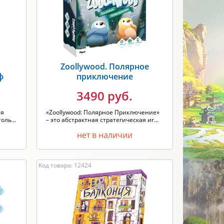
Новинка
Скидки
ПРИМЕНИТЬ
Zoollywood. Полярное
ф
приключение
3490 руб.
ая
«Zoollywood: Полярное Приключение»
оль...
– это абстрактная стратегическая иг...
нет в наличии
Код товара: 12424