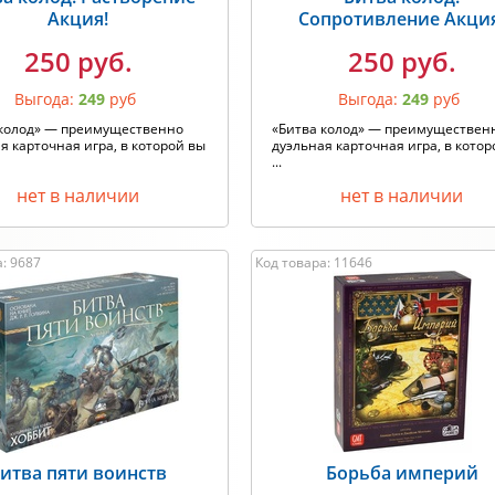
Акция!
Сопротивление Акци
250 руб.
250 руб.
Выгода:
249
руб
Выгода:
249
руб
 колод» — преимущественно
«Битва колод» — преимуществен
я карточная игра, в которой вы
дуэльная карточная игра, в котор
...
нет в наличии
нет в наличии
: 9687
Код товара: 11646
итва пяти воинств
Борьба империй