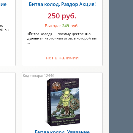
ние
Битва колод. Раздор Акция!
250 руб.
но
Выгода:
249
руб
ой вы
«Битва колод» — преимущественно
дуэльная карточная игра, в которой вы
...
нет в наличии
Код товара: 12446
Битва колод. Увязание