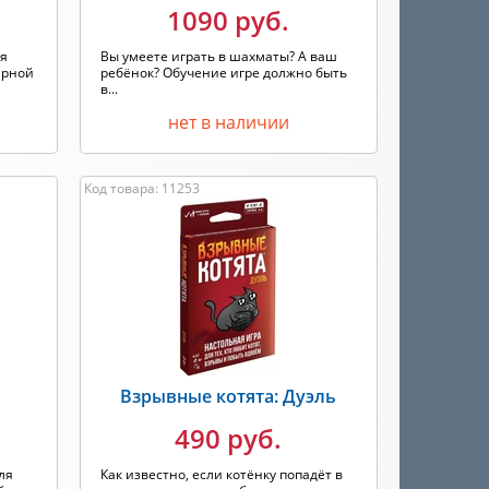
1090 руб.
ая
Вы умеете играть в шахматы? А ваш
арной
ребёнок? Обучение игре должно быть
в...
нет в наличии
Код товара: 11253
Взрывные котята: Дуэль
490 руб.
ля
Как известно, если котёнку попадёт в