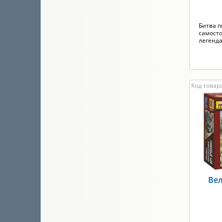
Битва п
самосто
легендар
Код товара
Вел