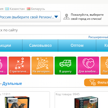
ия
Казахстан
Беларусь
Пожалуйста, выберите
Россия (выберите свой Регион/Город)
свой город из списка!
к по сайту
Расширенный
Акции
Самовывоз
Оптом
К
Экономические
Стратегические
На вечеринку
В дорогу
Для влюбленных
Лог
Филь
-
Дуэльные
100
-
12 400
руб.
Возраст:
а: 11911
Код товара: 9945
12400
0