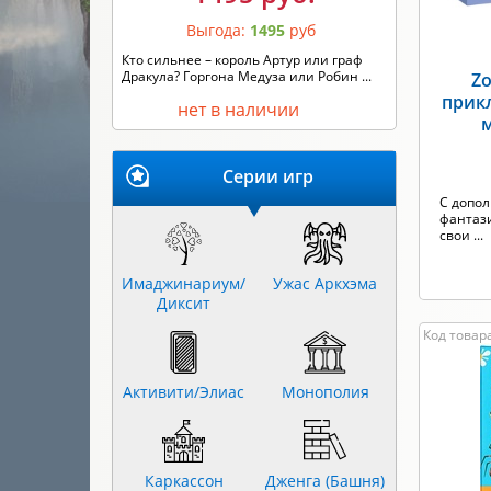
Выгода:
1495
руб
Кто сильнее – король Артур или граф
Дракула? Горгона Медуза или Робин ...
Zo
прик
нет в наличии
Серии игр
С допо
фантази
свои ...
Имаджинариум/
Ужас Аркхэма
Диксит
Код товара
Активити/Элиас
Монополия
Каркассон
Дженга (Башня)