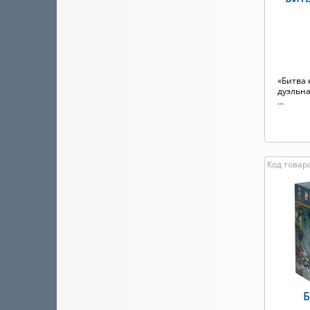
«Битва
дуэльна
...
Код товара
Б