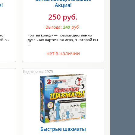
я!
Акция!
250 руб.
Выгода:
249
руб
но
«Битва колод» — преимущественно
ой вы
дуэльная карточная игра, в которой вы
...
нет в наличии
Код товара: 2975
Быстрые шахматы