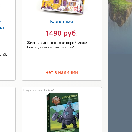
е
Балкония
кт
1490 руб.
Жизнь в многоэтажке порой может
быть довольно хаотичной!
вий,
нет в наличии
Код товара: 12452