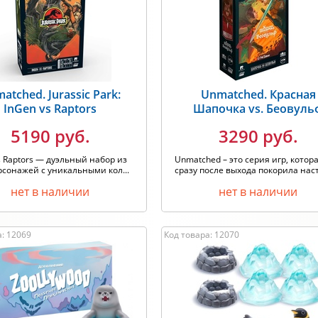
одитель: Любой
Хит продаж
atched. Jurassic Park:
Unmatched. Красная
InGen vs Raptors
Шапочка vs. Беовуль
5190 руб.
3290 руб.
s Raptors — дуэльный набор из
Unmatched – это серия игр, котор
рсонажей с уникальными кол...
сразу после выхода покорила наст
нет в наличии
нет в наличии
а: 12069
Код товара: 12070