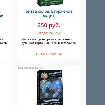
Битва колод. Вторжение
я!
Акция!
250 руб.
Выгода:
249
руб
но
«Битва колод» — преимущественно
ой вы
дуэльная карточная игра, в которой вы
...
нет в наличии
Код товара: 12443