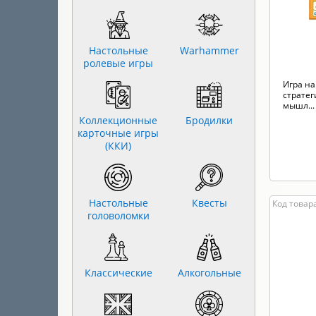
Настольные
Warhammer
ролевые игры
Игра на
стратег
мышл...
Коллекционные
Бродилки
карточные игры
(ККИ)
Настольные
Квесты
Код товар
головоломки
Классические
Алкогольные