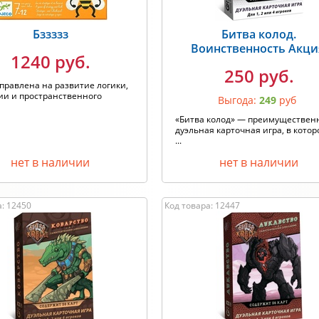
Бззззз
Битва колод.
Воинственность Акци
1240 руб.
250 руб.
правлена на развитие логики,
ии и пространственного
Выгода:
249
руб
«Битва колод» — преимуществен
дуэльная карточная игра, в котор
...
нет в наличии
нет в наличии
а: 12450
Код товара: 12447