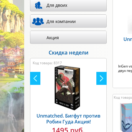
Для двоих
Произв
Для компании
Акция
Unm
Скидка недели
Код товара: 8317
InGen v
двух пе
Код товар
Unmatched. Бигфут против
Робин Гуда Акция!
1495 руб.