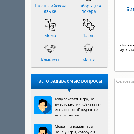
На английском
Наборы для
Би
языке
покера
Мемо
Пазлы
«Битва
дуэльна
...
Комиксы
Манга
Часто задаваемые вопросы
Код товар
Хочу заказать игру, но
вместо кнопки «Заказать»
есть только «Предзаказ» -
что это значит?
Может ли измениться
цена у игры, которую я