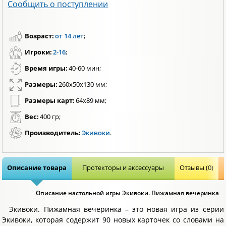
Сообщить о поступлении
Возраст:
от 14 лет
;
Игроки:
2-16
;
Время игры:
40-60 мин;
Размеры:
260х50х130 мм;
Размеры карт:
64х89 мм;
Вес:
400 гр;
Производитель:
Экивоки
.
Описание товара
Протекторы и аксессуары
Отзывы (0)
Описание настольной игры Экивоки. Пижамная вечеринка
Экивоки. Пижамная вечеринка – это новая игра из серии
Экивоки, которая содержит 90 новых карточек со словами на