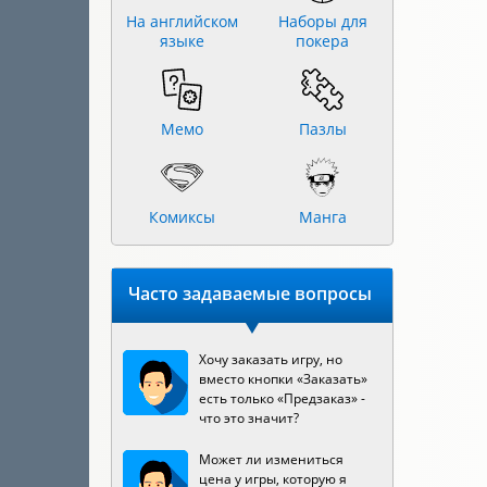
На английском
Наборы для
языке
покера
Мемо
Пазлы
Комиксы
Манга
Часто задаваемые вопросы
Хочу заказать игру, но
вместо кнопки «Заказать»
есть только «Предзаказ» -
что это значит?
Может ли измениться
цена у игры, которую я