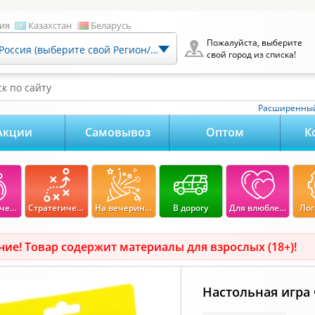
ия
Казахстан
Беларусь
Пожалуйста, выберите
Россия (выберите свой Регион/Город)
свой город из списка!
к по сайту
Расширенный
Акции
Самовывоз
Оптом
К
Экономические
Стратегические
На вечеринку
В дорогу
Для влюбленных
Лог
ие! Товар содержит материалы для взрослых (18+)!
Настольная игр