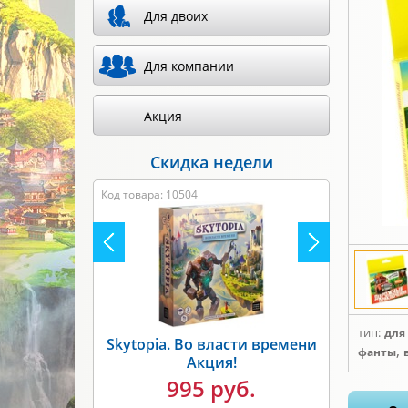
Для двоих
Для компании
Акция
Скидка недели
Код товара: 8317
тип:
для
,
фанты
Unmatched. Бигфут против
Робин Гуда Акция!
1495 руб.