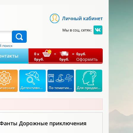
Личный кабинет
Мы в соц. сетях:
 поиск
0
x
+
=
0
руб.
онтакты
Оформить
0
руб.
0
руб.
ические
Детективные
По тематикам
Для продвинутых
а Фанты Дорожные приключения