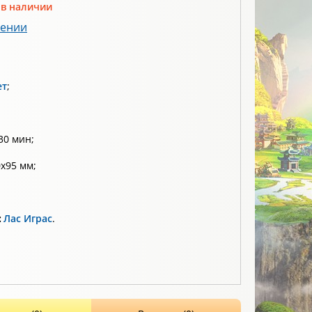
 в наличии
лении
ет
;
30 мин;
х95 мм;
:
Лас Играс
.