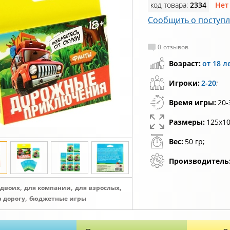
код товара:
2334
Нет
Сообщить о поступ
0
отзывов
Возраст:
от 18 л
Игроки:
2-20
;
Время игры:
20-
Размеры:
125х10
Вес:
50 гр;
Производитель
,
,
,
 двоих
для компании
для взрослых
,
в дорогу
бюджетные игры