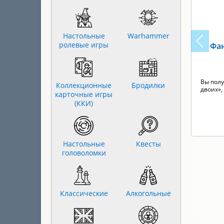
Настольные
Warhammer
ролевые игры
Фан
Вы полу
Коллекционные
Бродилки
двоих»,
карточные игры
(ККИ)
Настольные
Квесты
головоломки
Классические
Алкогольные