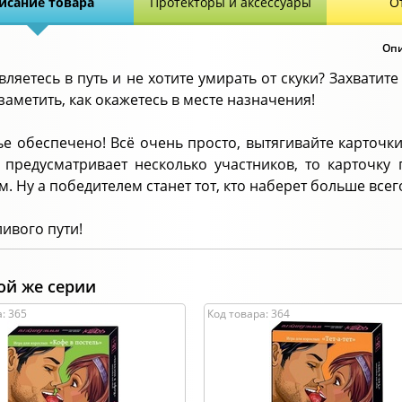
исание товара
Протекторы и аксессуары
О
Опи
вляетесь в путь и не хотите умирать от скуки? Захвати
 заметить, как окажетесь в месте назначения!
ье обеспечено! Всё очень просто, вытягивайте карточк
 предусматривает несколько участников, то карточку 
. Ну а победителем станет тот, кто наберет больше всег
ливого пути!
ой же серии
: 365
Код товара: 364