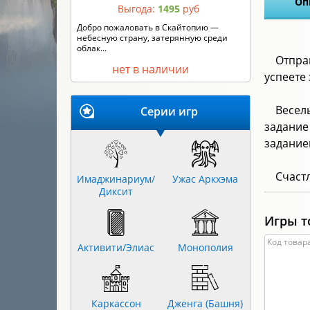
Оп
Выгода:
1495
руб
Кто сильнее – король Артур или граф
Дракула? Горгона Медуза или Робин ...
Отпра
нет в наличии
успеете
Весел
Серии игр
задание
заданием
Счаст
Имаджинариум/
Ужас Аркхэма
Диксит
Игры т
Код товара
Активити/Элиас
Монополия
Каркассон
Дженга (Башня)