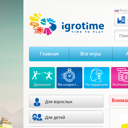
-->
Росс
Поис
Главная
Все игры
Дуэльные
На скорость реакции
На эрудицию
Вниман
Для взрослых
Для детей