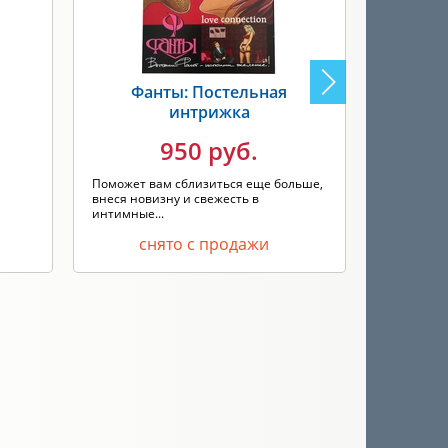
Фанты: Постельная
Фанты
интрижка
950 руб.
С помощью
необычног
Поможет вам сблизиться еще больше,
нераскры..
внеся новизну и свежесть в
интимные...
снято с продажи
с