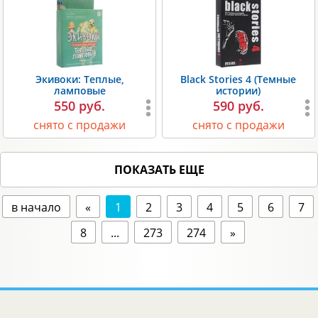
Экивоки: Теплые,
Black Stories 4 (Темные
ламповые
истории)
550 руб.
590 руб.
снято с продажи
снято с продажи
ПОКАЗАТЬ ЕЩЕ
в начало
«
1
2
3
4
5
6
7
8
...
273
274
»