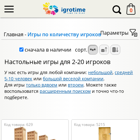
-->
0
Параметры
Главная
-
Игры по количеству игроков
сначала в наличии
сорт.
Настольные игры для 2-20 игроков
У нас есть игры для любой компании:
небольшой
,
средней
5-10 человек
или
большой веселой компании
.
Для игры
только вдвоем
или
втроем
. Можете также
воспользоватся
расширенным поиском
и точно что-то
подберете.
Код товара: 629
Код товара: 5215