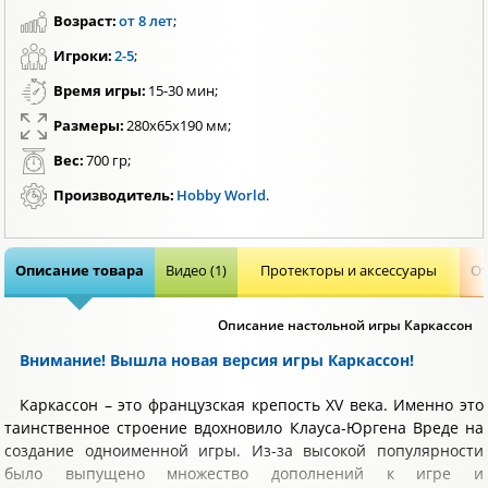
Возраст:
от 8 лет
;
Игроки:
2-5
;
Время игры:
15-30 мин;
Размеры:
280х65х190 мм;
Вес:
700 гр;
Производитель:
Hobby World
.
Описание товара
Видео (1)
Протекторы и аксессуары
От
Описание настольной игры Каркассон
Внимание! Вышла новая версия игры Каркассон!
Каркассон – это французская крепость XV века. Именно это
таинственное строение вдохновило Клауса-Юргена Вреде на
создание одноименной игры. Из-за высокой популярности
было выпущено множество дополнений к игре и