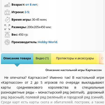
Возраст:
от 8 лет
;
Игроки:
2-5
;
Время игры:
30-45 мин;
Размеры:
200х205х450 мм;
Вес:
450 гр;
Производитель:
Hobby World
.
Описание товара
Видео (1)
Протекторы и аксессуары
От
Описание настольной игры Карткассон
Не опечатка? Карткассон? Именно так! В настольной игре
«Карткассон» от 2 до 5 игроков по очереди выкладывают
карты средневекового королевства в специальные
разноцветные ряды – монастырский ряд (жёлтый), дорожный
ряд (красный), полевой ряд (зелёный) и городской ряд (синий).
Среди карт есть карты скота и обитателей, построек, а также