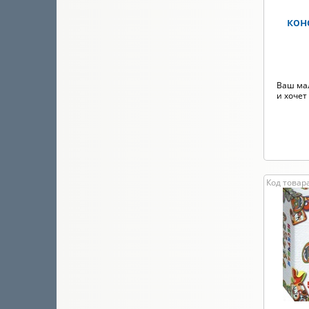
кон
Ваш ма
и хочет
Код товара