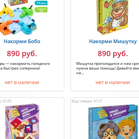
одитель: Любой
Хит продаж
Накорми Бобо
Накорми Мишутку
890 руб.
890 руб.
ры — накормить голодного
Мишутка проголодался и нам ср
а быстрее соперника!
нужна ваша помощь! Давайте вм
на...
нет в наличии
нет в наличии
: 6125
Код товара: 6121