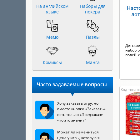
На английском
Наборы для
Наст
языке
покера
лот
Мемо
Пазлы
Детское
набор 
полей-ка
Комиксы
Манга
Часто задаваемые вопросы
Код товар
Хочу заказать игру, но
вместо кнопки «Заказать»
есть только «Предзаказ» -
что это значит?
Может ли измениться
цена у игры, которую я