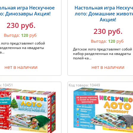
ольная игра Нескучное
Настольная игра Неску
о: Динозавры Акция!
лото: Домашние живот
Акция!
230 руб.
230 руб.
Выгода:
120
руб
Выгода:
120
руб
 лото представляет собой
разделенных на квадраты
Детское лото представляет собой
...
набор разделенных на квадраты
полей-ка...
нет в наличии
нет в наличии
а: 10451
Код товара: 10449