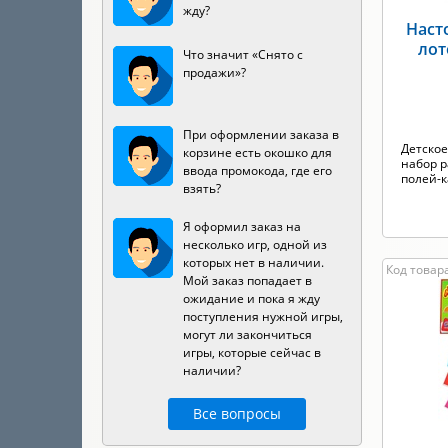
жду?
Наст
лот
Что значит «Снято с
продажи»?
При оформлении заказа в
Детское
корзине есть окошко для
набор 
ввода промокода, где его
полей-ка
взять?
Я оформил заказ на
несколько игр, одной из
которых нет в наличии.
Код товара
Мой заказ попадает в
ожидание и пока я жду
поступления нужной игры,
могут ли закончиться
игры, которые сейчас в
наличии?
Все вопросы