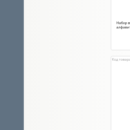
Набор в
алфави
Код товара