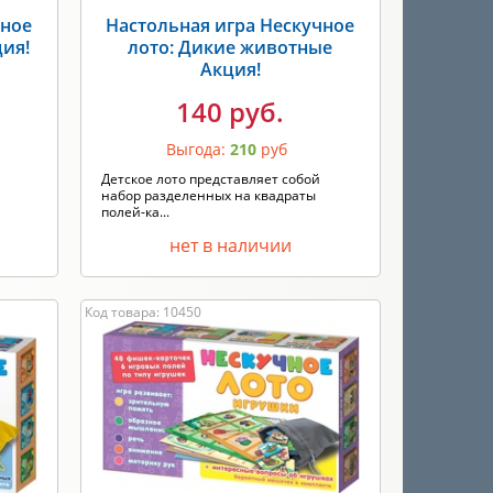
чное
Настольная игра Нескучное
ция!
лото: Дикие животные
Акция!
140 руб.
Выгода:
210
руб
Детское лото представляет собой
набор разделенных на квадраты
полей-ка...
нет в наличии
Код товара: 10450