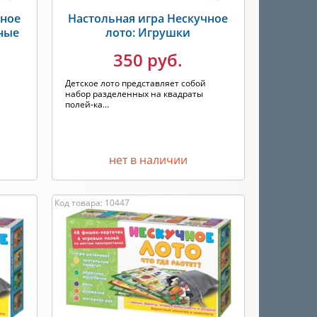
чное
Настольная игра Нескучное
ные
лото: Игрушки
350 руб.
Детское лото представляет собой
набор разделенных на квадраты
полей-ка...
нет в наличии
Код товара: 10447