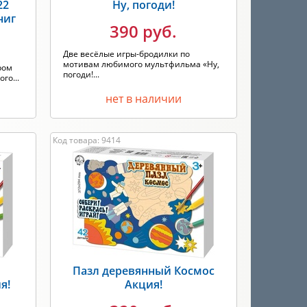
22
Ну, погоди!
ниг
390 руб.
Две весёлые игры-бродилки по
мотивам любимого мультфильма «Ну,
ром
погоди!...
го...
нет в наличии
Код товара: 9414
Пазл деревянный Космос
я!
Акция!