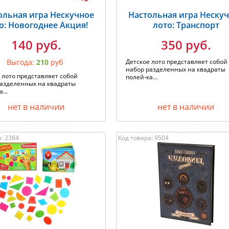
ольная игра Нескучное
Настольная игра Неску
о: Новогоднее Акция!
лото: Транспорт
140 руб.
350 руб.
Выгода:
210
руб
Детское лото представляет собой
набор разделенных на квадраты
 лото представляет собой
полей-ка...
разделенных на квадраты
...
нет в наличии
нет в наличии
: 2384
Код товара: 9504