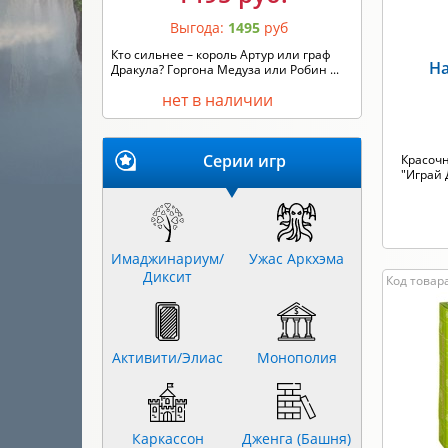
Выгода:
1495
руб
Кто сильнее – король Артур или граф
На
Дракула? Горгона Медуза или Робин ...
нет в наличии
Серии игр
Красочн
"Играй 
Имаджинариум/
Ужас Аркхэма
Диксит
Код товара
Активити/Элиас
Монополия
Каркассон
Дженга (Башня)