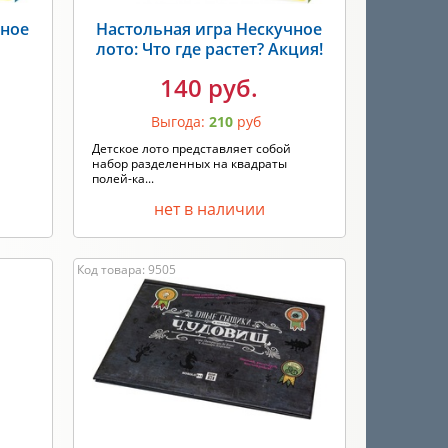
чное
Настольная игра Нескучное
лото: Что где растет? Акция!
140 руб.
Выгода:
210
руб
Детское лото представляет собой
набор разделенных на квадраты
полей-ка...
нет в наличии
Код товара: 9505