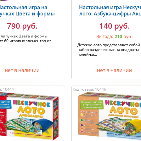
астольная игра на
Настольная игра Неску
учках Цвета и формы
лото: Азбука-цифры Ак
790 руб.
140 руб.
 липучках Цвета и формы
Выгода:
210
руб
т 60 игровых элементов из
Детское лото представляет собой
.
набор разделенных на квадраты
полей-ка...
нет в наличии
нет в наличии
а: 10444
Код товара: 10446