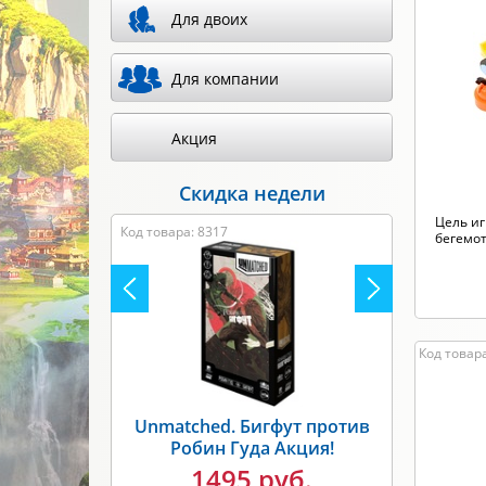
Для двоих
Произв
Для компании
Акция
Скидка недели
Цель иг
Код товара: 8317
бегемот
Код товара
Unmatched. Бигфут против
Робин Гуда Акция!
1495 руб.