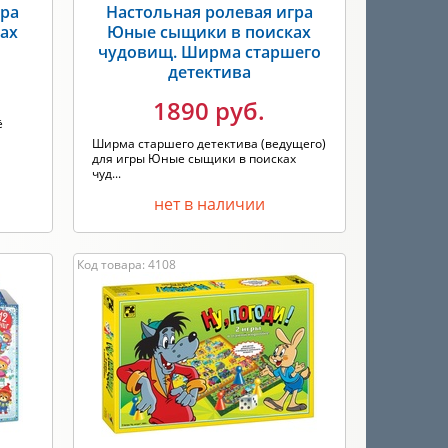
гра
Настольная ролевая игра
ах
Юные сыщики в поисках
чудовищ. Ширма старшего
детектива
1890 руб.
ё
Ширма старшего детектива (ведущего)
для игры Юные сыщики в поисках
чуд...
нет в наличии
Код товара: 4108