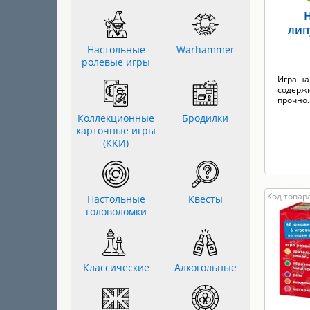
Н
лип
Настольные
Warhammer
ролевые игры
Игра на
содержи
прочно..
Коллекционные
Бродилки
карточные игры
(ККИ)
Код товар
Настольные
Квесты
головоломки
Классические
Алкогольные