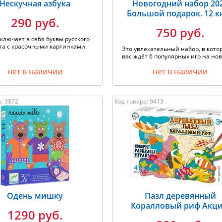
Нескучная азбука
Новогодний набор 20
Большой подарок. 12 к
290 руб.
750 руб.
ключает в себя буквы русского
та с красочными картинками.
Это увлекательный набор, в кото
вас ждёт 6 популярных игр на ново
нет в наличии
нет в наличии
: 3872
Код товара: 9413
Одень мишку
Пазл деревянный
Коралловый риф Акци
1290 руб.