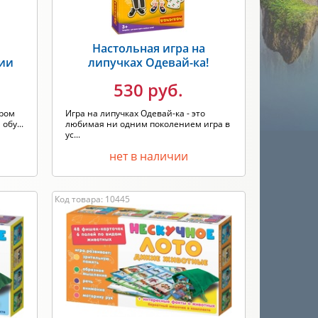
Настольная игра на
ции
липучках Одевай-ка!
530 руб.
тром
Игра на липучках Одевай-ка - это
обу...
любимая ни одним поколением игра в
ус...
нет в наличии
Код товара: 10445