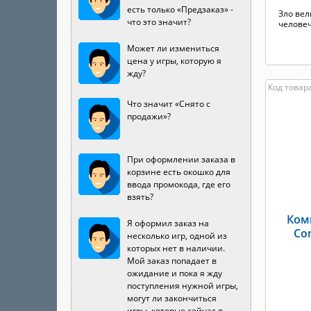
есть только «Предзаказ» -
Зло вел
что это значит?
человеч
Может ли измениться
цена у игры, которую я
жду?
Код товара
Что значит «Снято с
продажи»?
При оформлении заказа в
корзине есть окошко для
ввода промокода, где его
взять?
Ком
Я оформил заказ на
Com
несколько игр, одной из
которых нет в наличии.
Мой заказ попадает в
ожидание и пока я жду
поступления нужной игры,
могут ли закончиться
игры, которые сейчас в