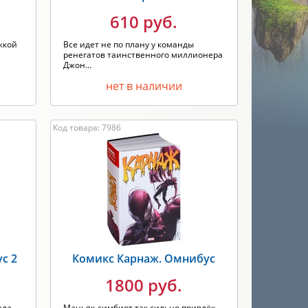
610 руб.
жкой
Все идет не по плану у команды
ренегатов таинственного миллионера
Джон...
нет в наличии
Код товара: 7986
с 2
Комикс Карнаж. Омнибус
1800 руб.
ла...
Маньяк-симбиот так сильно привлёк