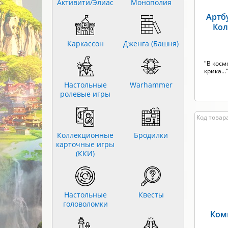
Активити/Элиас
Монополия
Артб
Кол
Каркассон
Дженга (Башня)
"В косм
крика…
Настольные
Warhammer
ролевые игры
Код товара
Коллекционные
Бродилки
карточные игры
(ККИ)
Настольные
Квесты
головоломки
Ком