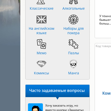
Классические
Алкогольные
У тёмно
бывшег
больш..
На английском
Наборы для
языке
покера
Код товара
Мемо
Пазлы
Комиксы
Манга
Часто задаваемые вопросы
Ком
Хочу заказать игру, но
вместо кнопки «Заказать»