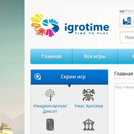
-->
Росс
Поис
Главная
Все игры
Главная
Серии игр
Цена:
Код товара
0
Имаджинариум/
Ужас Аркхэма
Диксит