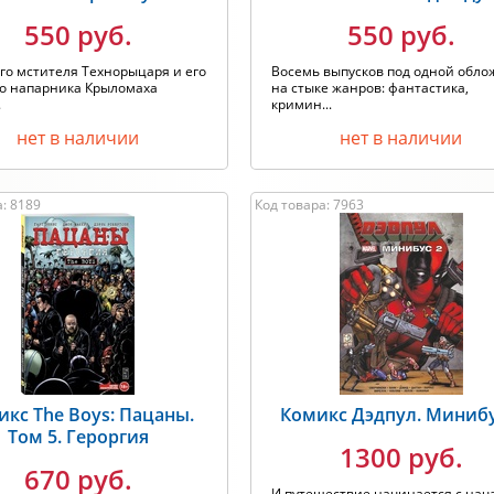
550 руб.
550 руб.
го мстителя Технорыцаря и его
Восемь выпусков под одной обло
о напарника Крыломаха
на стыке жанров: фантастика,
.
кримин...
нет в наличии
нет в наличии
: 8189
Код товара: 7963
икс The Boys: Пацаны.
Комикс Дэдпул. Минибу
Том 5. Героргия
1300 руб.
670 руб.
И путешествие начинается с нача