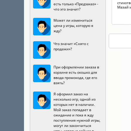
стихотв
есть только «Предзаказ» -
Мазай и 
что это значит?
Может ли измениться
цена у игры, которую я
жду?
Что значит «Снято с
продажи»?
При оформлении заказа в
корзине есть окошко для
ввода промокода, где его
взять?
Я оформил заказ на
несколько игр, одной из
которых нет в наличии.
Мой заказ попадает в
ожидание и пока я жду
поступления нужной игры,
могут ли закончиться
игры, которые сейчас в