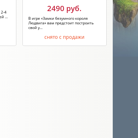
2490 руб.
 2-4
й ...
В игре «Замки безумного короля
Людвига» вам предстоит построить
свой у...
снято с продажи