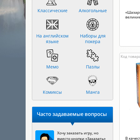
Классические
Алкогольные
«Шазар»
великие
На английском
Наборы для
языке
покера
Код товара
Мемо
Пазлы
Комиксы
Манга
Часто задаваемые вопросы
Хочу заказать игру, но
В качес
вместо кнопки «Заказать»