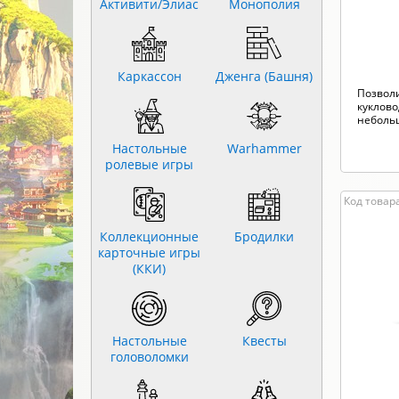
Активити/Элиас
Монополия
Каркассон
Дженга (Башня)
Позвол
куклов
небольш
Настольные
Warhammer
ролевые игры
Код товара
Коллекционные
Бродилки
карточные игры
(ККИ)
Настольные
Квесты
головоломки