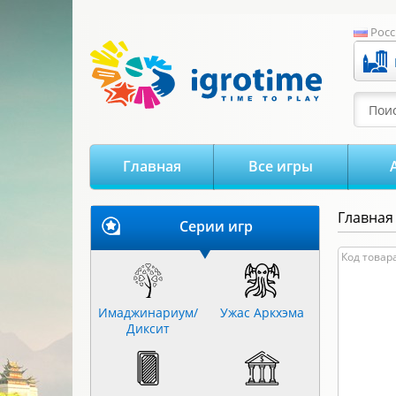
-->
Росс
Поис
Главная
Все игры
Главная
Серии игр
Цена:
Код товара
0
Имаджинариум/
Ужас Аркхэма
Диксит