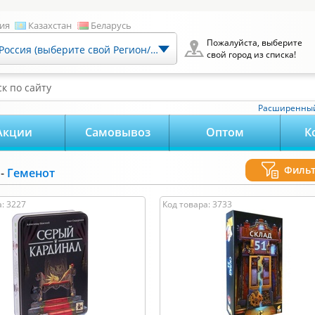
ия
Казахстан
Беларусь
Пожалуйста, выберите
Россия (выберите свой Регион/Город)
свой город из списка!
к по сайту
Расширенный
Акции
Самовывоз
Оптом
К
Филь
-
Геменот
0
-
15 000
руб.
Возраст:
: 3227
Код товара: 3733
15000
0
Хит продаж