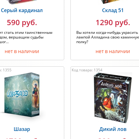
Серый кардинал
Склад 51
590 руб.
1290 руб.
ит стать этим таинственным
Вы хотели когда-нибудь украсить
одом, вершащим судьбы
лампой Алладина свою каминну
ог...
полку?
нет в наличии
нет в наличии
: 1355
Код товара: 1354
Шазар
Дикий лов