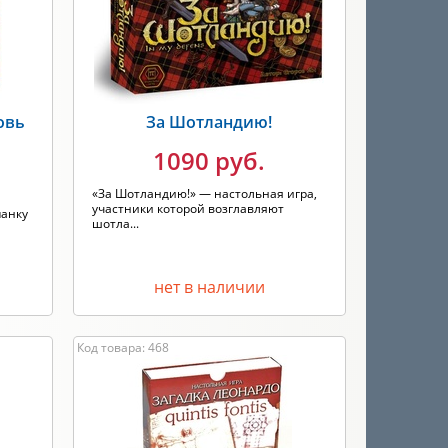
овь
За Шотландию!
1090 руб.
«За Шотландию!» — настольная игра,
участники которой возглавляют
панку
шотла...
нет в наличии
Код товара: 468