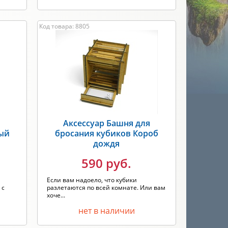
Код товара: 8805
я
Аксессуар Башня для
лый
бросания кубиков Короб
дождя
590 руб.
Если вам надоело, что кубики
 с
разлетаются по всей комнате. Или вам
хоче...
нет в наличии