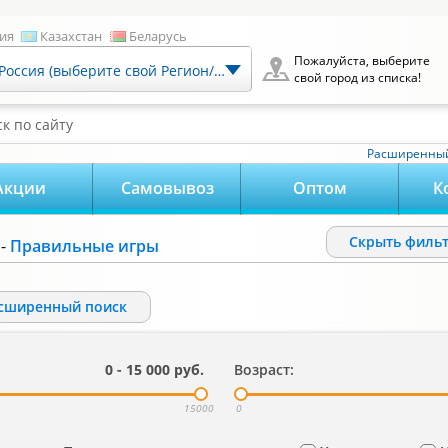
ия
Казахстан
Беларусь
Пожалуйста, выберите
Россия (выберите свой Регион/Город)
свой город из списка!
к по сайту
Расширенный
Акции
Самовывоз
Оптом
К
Cкрыть филь
-
Правильные игры
сширенный поиск
0
-
15 000
руб.
Возраст:
15000
0