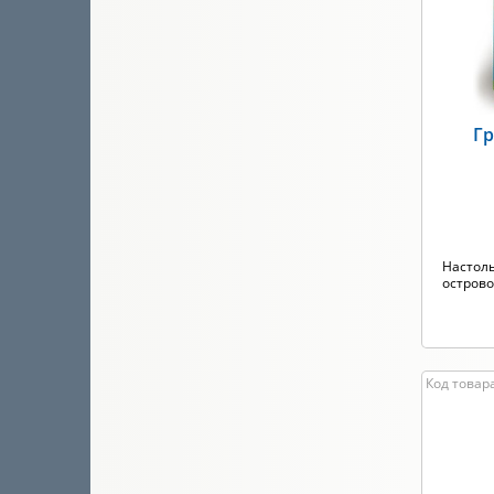
Гр
Настол
острово
Код товара