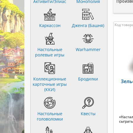
Произв
Активити/Элиас
Монополия
Код товара
Каркассон
Дженга (Башня)
Настольные
Warhammer
ролевые игры
Коллекционные
Бродилки
Зель
карточные игры
(ККИ)
Настольные
Квесты
«Настал
головоломки
сыграть