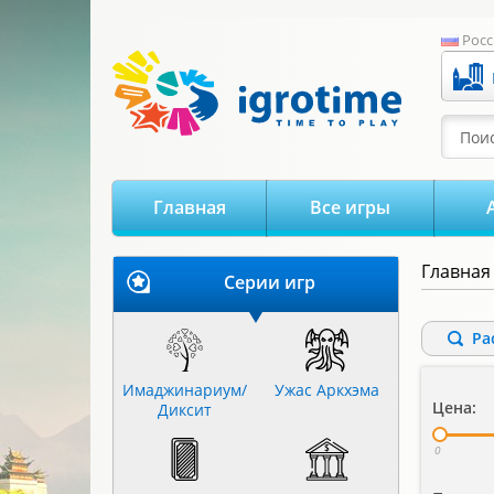
-->
Росс
Поис
Главная
Все игры
Главная
Серии игр
Ра
Имаджинариум/
Ужас Аркхэма
Цена:
Диксит
0