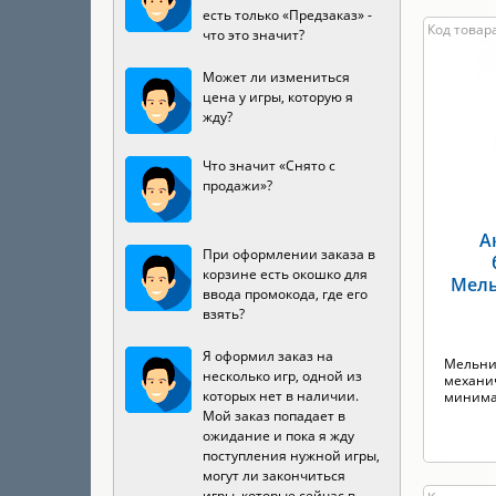
есть только «Предзаказ» -
Код товар
что это значит?
Может ли измениться
цена у игры, которую я
жду?
Что значит «Снято с
продажи»?
А
При оформлении заказа в
корзине есть окошко для
Мель
ввода промокода, где его
взять?
Я оформил заказ на
Мельни
несколько игр, одной из
механич
которых нет в наличии.
минимал
Мой заказ попадает в
ожидание и пока я жду
поступления нужной игры,
могут ли закончиться
игры, которые сейчас в