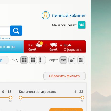
Личный кабинет
Мы в соц. сетях:
 поиск
0
x
+
=
0
руб.
онтакты
Оформить
0
руб.
0
руб.
тр
вид:
сорт:
Cбросить фильтр
0
-
18
Количество игроков:
1
-
22
18
1
22