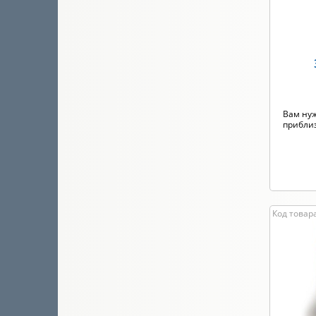
Вам ну
приблиз
Код товара