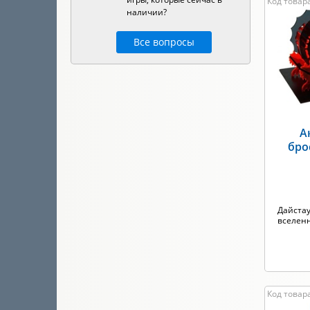
Код товара
наличии?
Все вопросы
А
бро
Дайстау
вселен
Код товара