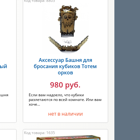
Код товара: 8803
я
Аксессуар Башня для
рый
бросания кубиков Тотем
орков
980 руб.
ашня
Если вам надоело, что кубики
разлетаются по всей комнате. Или вам
хоче...
нет в наличии
Код товара: 1635