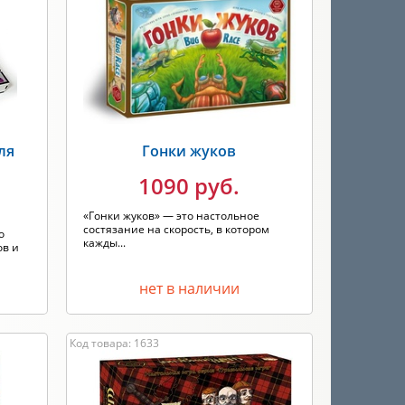
ля
Гонки жуков
1090 руб.
«Гонки жуков» — это настольное
состязание на скорость, в котором
о
кажды...
ов и
нет в наличии
Код товара: 1633