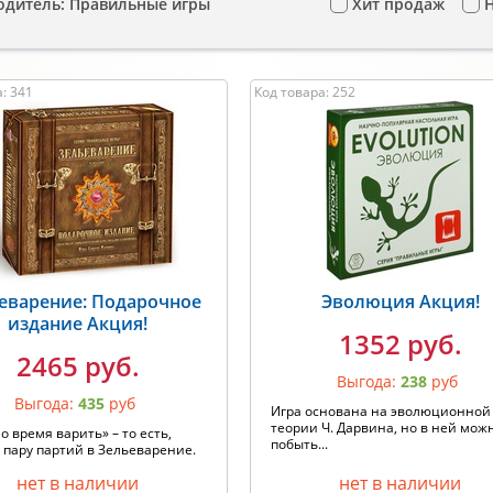
одитель: Правильные игры
Хит продаж
: 341
Код товара: 252
еварение: Подарочное
Эволюция Акция!
издание Акция!
1352 руб.
2465 руб.
Выгода:
238
руб
Выгода:
435
руб
Игра основана на эволюционной
теории Ч. Дарвина, но в ней мож
о время варить» – то есть,
побыть...
 пару партий в Зельеварение.
нет в наличии
нет в наличии