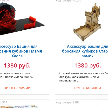
: 8804
Код товара: 10265
ксессуар Башня для
Аксессуар Башня дл
сания кубиков Пламя
бросания кубиков Ста
Хаоса
замок
1380 руб.
1380 руб.
эр оформлен в стиле
Старый замок — механическая б
ной Вархаммера 40000.
для кубиков с анимацией и
переключат...
нет в наличии
нет в наличии
: 314
Код товара: 8802