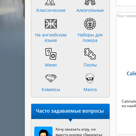
Классические
Алкогольные
Код товара
На английском
Наборы для
языке
покера
Мемо
Пазлы
Cal
Комиксы
Манга
Calimal
из наиб
Часто задаваемые вопросы
Хочу заказать игру, но
вместо кнопки «Заказать»