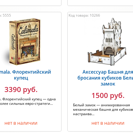
: 5555
Код товара: 10266
imala. Флорентийский
Аксессуар Башня дл
купец
бросания кубиков Бе
замок
3390 руб.
1500 руб.
a. Флорентийский купец — одна
олее сильных евро-стратеги...
Белый замок — анимированная
механическая башня для кубиков
настраива...
нет в наличии
нет в наличии