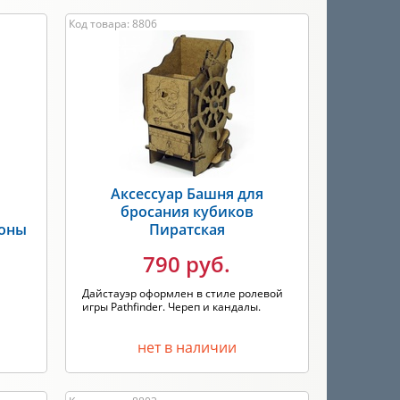
Код товара: 8806
я
Аксессуар Башня для
бросания кубиков
роны
Пиратская
790 руб.
Дайстауэр оформлен в стиле ролевой
игры Pathfinder. Череп и кандалы.
нет в наличии