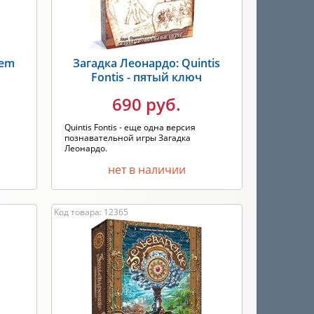
vem
Загадка Леонардо: Quintis
Fontis - пятый ключ
690 руб.
Quintis Fontis - еще одна версия
познавательной игры Загадка
Леонардо.
нет в наличии
Код товара: 12365