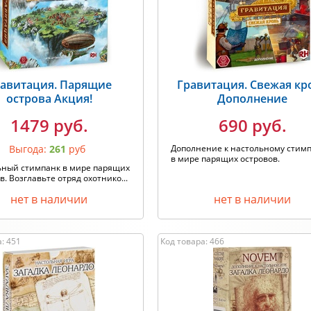
авитация. Парящие
Гравитация. Свежая кр
острова Акция!
Дополнение
1479 руб.
690 руб.
Выгода:
261
руб
Дополнение к настольному стим
в мире парящих островов.
ьный стимпанк в мире парящих
в. Возглавьте отряд охотнико...
нет в наличии
нет в наличии
: 451
Код товара: 466