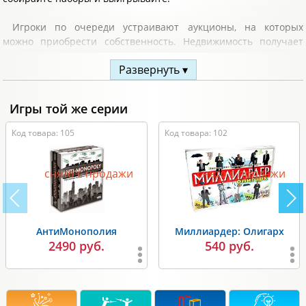
Игроки по очереди устраивают аукционы, на которых
можно приобрести собственность. Недвижимость получает
участник, предложивший наиболее высокую цену, а в игре
Развернуть ▾
выигрывает тот, кто соберет 3 набора совпадающих карточек
собственности. Попытайте и вы свою удачу!
Игры той же серии
Комплектация:
Код товара: 105
Код товара: 102
110 карточек;
правила игры.
снято с продажи
снято с продажи
АнтиМонополия
Миллиардер: Олигарх
2490 руб.
540 руб.