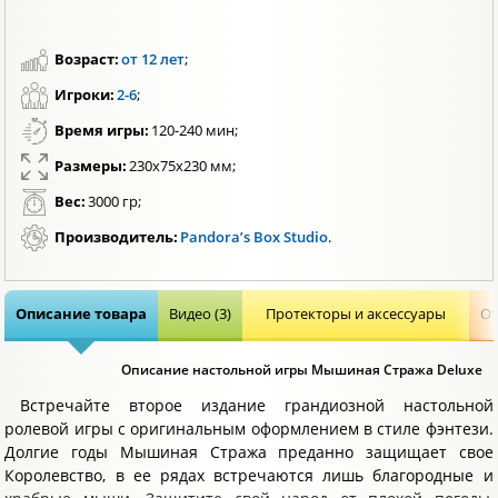
Возраст:
от 12 лет
;
Игроки:
2-6
;
Время игры:
120-240 мин;
Размеры:
230х75х230 мм;
Вес:
3000 гр;
Производитель:
Pandora’s Box Studio
.
Описание товара
Видео (3)
Протекторы и аксессуары
От
Описание настольной игры Мышиная Стража Deluxe
Встречайте второе издание грандиозной настольной
ролевой игры с оригинальным оформлением в стиле фэнтези.
Долгие годы Мышиная Стража преданно защищает свое
Королевство, в ее рядах встречаются лишь благородные и