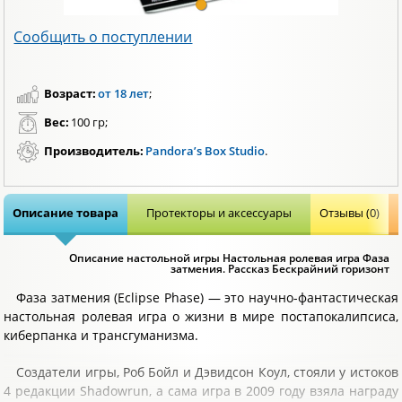
Сообщить о поступлении
Возраст:
от 18 лет
;
Вес:
100 гр;
Производитель:
Pandora’s Box Studio
.
Описание товара
Протекторы и аксессуары
Отзывы (0)
Описание настольной игры Настольная ролевая игра Фаза
затмения. Рассказ Бескрайний горизонт
Фаза затмения (Eclipse Phase) — это научно-фантастическая
настольная ролевая игра о жизни в мире постапокалипсиса,
киберпанка и трансгуманизма.
Создатели игры, Роб Бойл и Дэвидсон Коул, стояли у истоков
4 редакции Shadowrun, а сама игра в 2009 году взяла награду