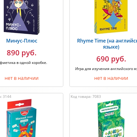
одитель: Любой
Хит продаж
Минус-Плюс
Rhyme Time (на англий
языке)
890 руб.
690 руб.
фметика в одной коробке.
Игра для изучения английского я
нет в наличии
нет в наличии
: 3144
Код товара: 7083