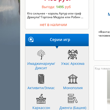
Выгода:
1495
руб
Кто сильнее – король Артур или граф
М
Дракула? Горгона Медуза или Робин ...
нет в наличии
«Фантаз
человек
Серии игр
Имаджинариум/
Ужас Аркхэма
Диксит
Код товара
Активити/Элиас
Монополия
Каркассон
Дженга (Башня)