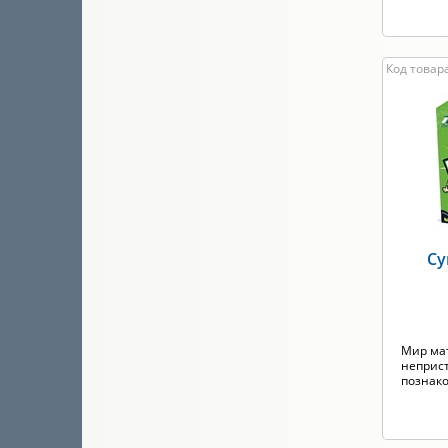
Код товара
Су
Мир ма
неприст
познако