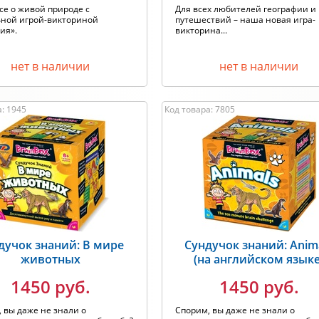
се о живой природе с
Для всех любителей географии и
ьной игрой-викториной
путешествий – наша новая игра-
гия».
викторина...
нет в наличии
нет в наличии
: 1945
Код товара: 7805
дучок знаний: В мире
Сундучок знаний: Anim
животных
(на английском языке
1450 руб.
1450 руб.
 вы даже не знали о
Спорим, вы даже не знали о