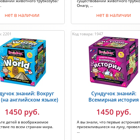
овании животного трубкозуба?
существовании животного трубко
.
Онагр, ...
нет в наличии
нет в наличии
: 2201
Код товара: 1947
дучок знаний: Вокруг
Сундучок знаний:
 (на английском языке)
Всемирная история
1450 руб.
1450 руб.
ьте детей в воображаемое
А вы знали, что первые астронав
твие по всем странам мира.
приземлившиеся на луну, провел
...