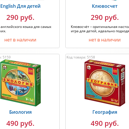
English Для детей
Клювосчет
290 руб.
290 руб.
английского языка для самых
Клювосчёт – оригинальная насто
ких.
игра для детей, идеально подходя
нет в наличии
нет в наличии
: 5159
Код товара: 5158
Биология
География
490 руб.
490 руб.