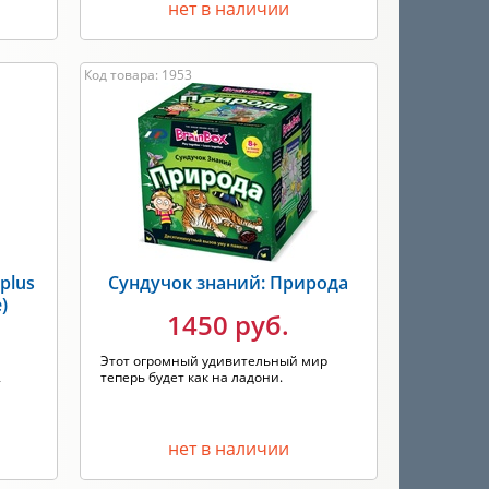
нет в наличии
Код товара: 1953
plus
Сундучок знаний: Природа
)
1450 руб.
Этот огромный удивительный мир
теперь будет как на ладони.
т
нет в наличии