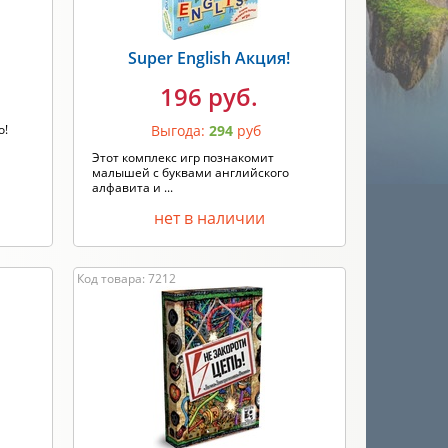
Super English Акция!
196 руб.
о!
Выгода:
294
руб
Этот комплекс игр познакомит
малышей с буквами английского
алфавита и ...
нет в наличии
Код товара: 7212