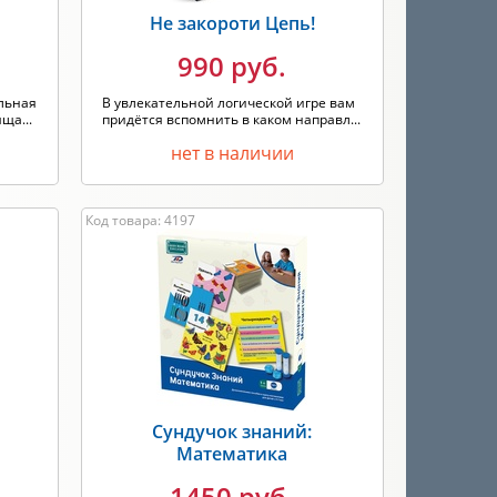
Не закороти Цепь!
990 руб.
льная
В увлекательной логической игре вам
ща...
придётся вспомнить в каком направл...
нет в наличии
Код товара: 4197
Сундучок знаний:
Математика
1450 руб.