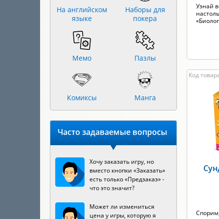
Узнай в
На английском
Наборы для
настол
языке
покера
«Биоло
Мемо
Пазлы
Код товара
Комиксы
Манга
Часто задаваемые вопросы
Хочу заказать игру, но
Сун
вместо кнопки «Заказать»
есть только «Предзаказ» -
что это значит?
Может ли измениться
Спорим,
цена у игры, которую я