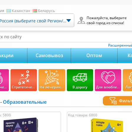
ия
Казахстан
Беларусь
Пожалуйста, выберите
Россия (выберите свой Регион/Город)
свой город из списка!
к по сайту
Расширенный
Акции
Самовывоз
Оптом
К
Экономические
Стратегические
На вечеринку
В дорогу
Для влюбленных
Лог
Филь
-
Образовательные
100
-
3 000
руб.
Возраст:
: 5800
Код товара: 6860
3000
0