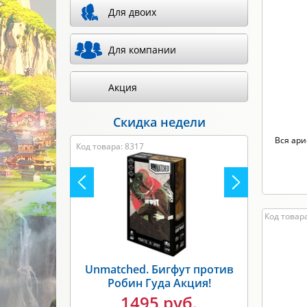
Для двоих
Произв
Для компании
Акция
Скидка недели
Вся ари
Код товара: 8317
Код товара
Unmatched. Бигфут против
Робин Гуда Акция!
1495 руб.