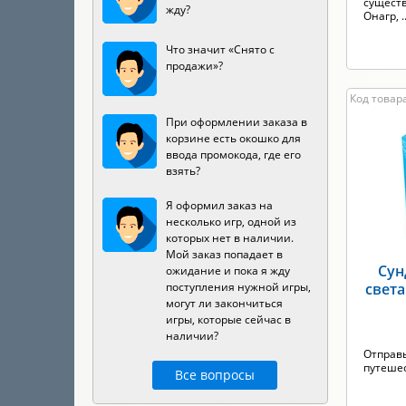
существ
жду?
Онагр, ..
Что значит «Снято с
продажи»?
Код товара
При оформлении заказа в
корзине есть окошко для
ввода промокода, где его
взять?
Я оформил заказ на
несколько игр, одной из
которых нет в наличии.
Мой заказ попадает в
Сун
ожидание и пока я жду
поступления нужной игры,
света
могут ли закончиться
игры, которые сейчас в
наличии?
Отправ
путешес
Все вопросы