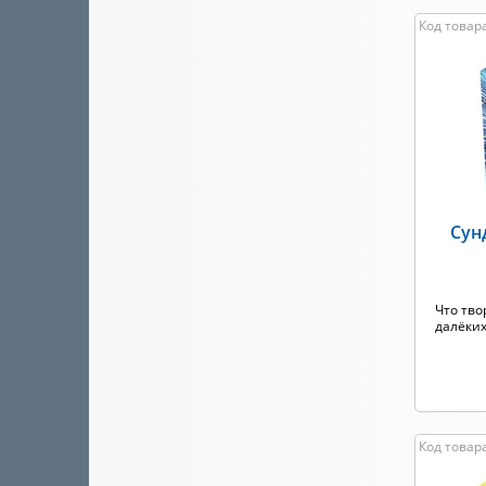
Код товара
Сун
Что тво
далёких
Код товара