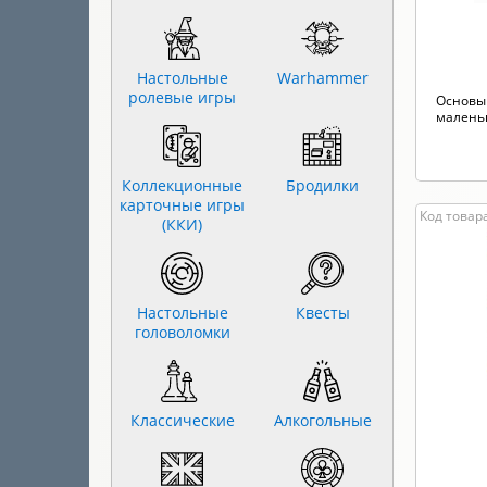
Настольные
Warhammer
ролевые игры
Основы 
малень
Коллекционные
Бродилки
карточные игры
Код товара
(ККИ)
Настольные
Квесты
головоломки
Классические
Алкогольные