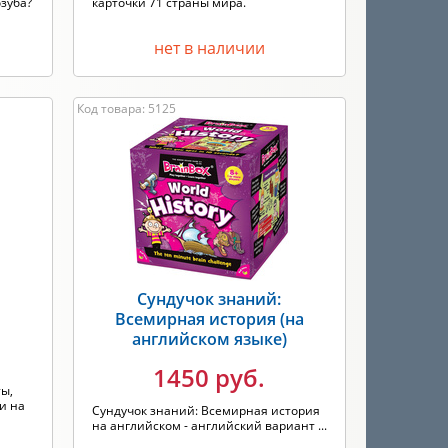
зуба?
карточки 71 страны мира.
нет в наличии
Код товара: 5125
Сундучок знаний:
Всемирная история (на
английском языке)
1450 руб.
ты,
и на
Сундучок знаний: Всемирная история
на английском - английский вариант ...