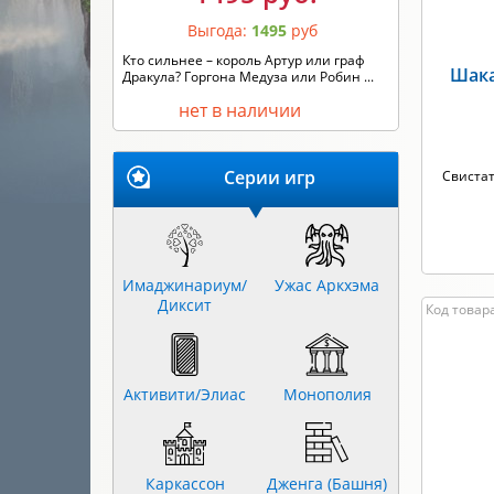
Выгода:
1495
руб
Кто сильнее – король Артур или граф
Шака
Дракула? Горгона Медуза или Робин ...
нет в наличии
Серии игр
Свистат
Имаджинариум/
Ужас Аркхэма
Диксит
Код товара
Активити/Элиас
Монополия
Каркассон
Дженга (Башня)