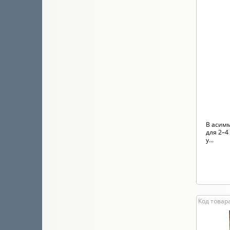
В асим
для 2–4
у...
Код товар