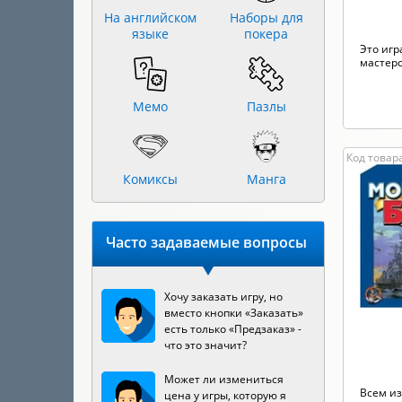
На английском
Наборы для
языке
покера
Это игр
мастерс
Мемо
Пазлы
Код товара
Комиксы
Манга
Часто задаваемые вопросы
Хочу заказать игру, но
вместо кнопки «Заказать»
есть только «Предзаказ» -
что это значит?
Может ли измениться
Всем из
цена у игры, которую я