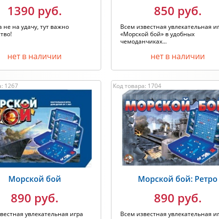
1390 руб.
850 руб.
а не на удачу, тут важно
Всем известная увлекательная и
тво!
«Морской бой» в удобных
чемоданчиках...
нет в наличии
нет в наличии
: 1267
Код товара: 1704
Морской бой
Морской бой: Ретро
890 руб.
890 руб.
вестная увлекательная игра
Всем известная увлекательная и