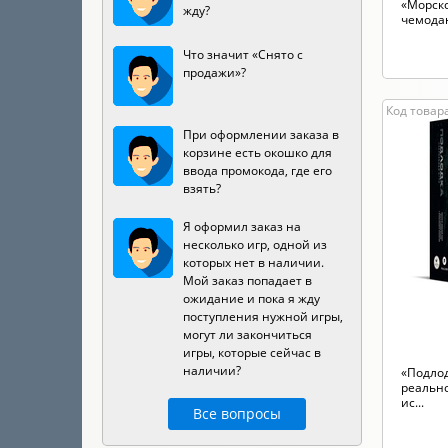
«Морско
жду?
чемодан
Что значит «Снято с
продажи»?
Код товара
При оформлении заказа в
корзине есть окошко для
ввода промокода, где его
взять?
Я оформил заказ на
несколько игр, одной из
которых нет в наличии.
Мой заказ попадает в
ожидание и пока я жду
поступления нужной игры,
могут ли закончиться
игры, которые сейчас в
наличии?
«Подлод
реальн
ис...
Все вопросы