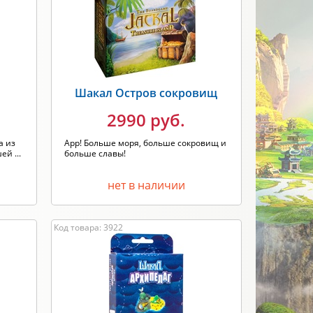
Новинка
Скидки
ПРИМЕНИТЬ
Шакал Остров сокровищ
2990 руб.
а из
Арр! Больше моря, больше сокровищ и
й ...
больше славы!
нет в наличии
Код товара: 3922