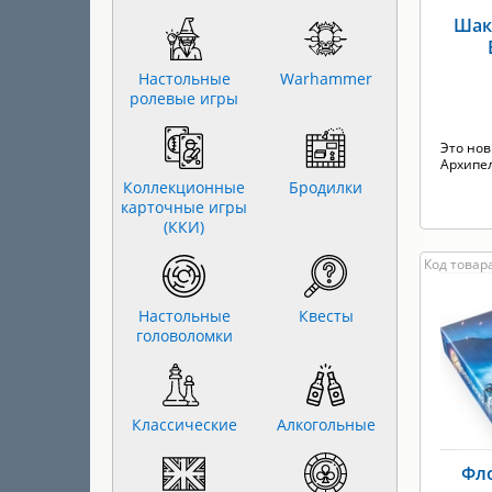
Шак
Настольные
Warhammer
ролевые игры
Это нов
Архипел
Коллекционные
Бродилки
карточные игры
(ККИ)
Код товара
Настольные
Квесты
головоломки
Классические
Алкогольные
Фло