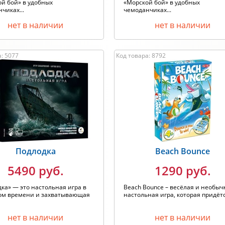
й бой» в удобных
«Морской бой» в удобных
чиках...
чемоданчиках...
нет в наличии
нет в наличии
: 5077
Код товара: 8792
Подлодка
Beach Bounce
5490 руб.
1290 руб.
ка» — это настольная игра в
Beach Bounce – весёлая и необыч
ом времени и захватывающая
настольная игра, которая придётся
нет в наличии
нет в наличии