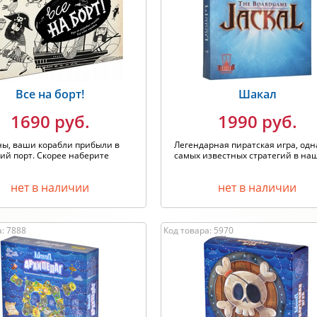
одитель: Любой
Хит продаж
Все на борт!
Шакал
1690 руб.
1990 руб.
ны, ваши корабли прибыли в
Легендарная пиратская игра, одн
ий порт. Скорее наберите
самых известных стратегий в наше
нет в наличии
нет в наличии
: 7888
Код товара: 5970