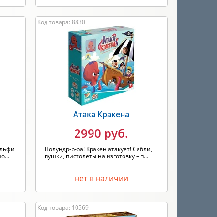
Код товара: 8830
Атака Кракена
2990 руб.
альфи
Полундр-р-ра! Кракен атакует! Сабли,
...
пушки, пистолеты на изготовку – п...
нет в наличии
Код товара: 10569