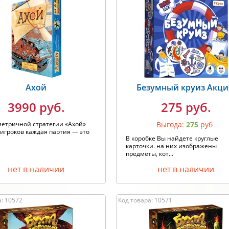
Ахой
Безумный круиз Акци
3990 руб.
275 руб.
метричной стратегии «Ахой»
Выгода:
275
руб
 игроков каждая партия — это
В коробке Вы найдете круглые
карточки. на них изображены
предметы, кот...
нет в наличии
нет в наличии
а: 10572
Код товара: 10571