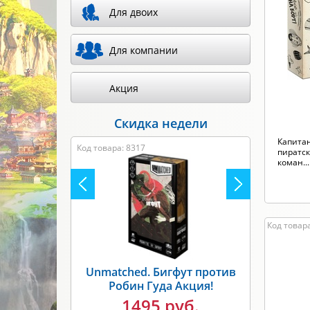
Для двоих
Произв
Для компании
Акция
Скидка недели
Капита
Код товара: 8317
пиратск
коман...
Код товара
Unmatched. Бигфут против
Робин Гуда Акция!
1495 руб.