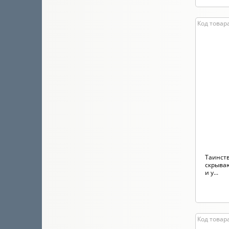
Код товара
Таинст
скрыва
и у...
Код товар