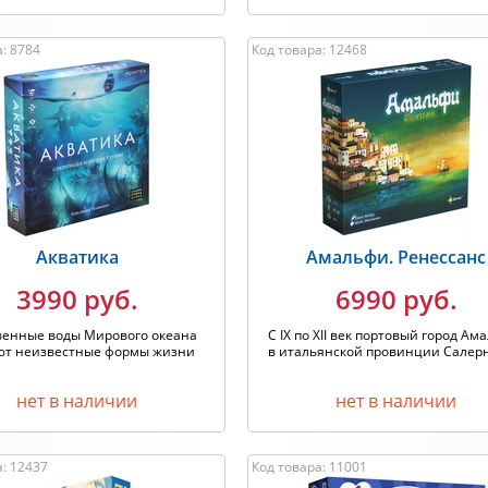
: 8784
Код товара: 12468
Акватика
Амальфи. Ренессанс
3990 руб.
6990 руб.
венные воды Мирового океана
С IX по XII век портовый город Ам
ют неизвестные формы жизни
в итальянской провинции Салерно
нет в наличии
нет в наличии
а: 12437
Код товара: 11001