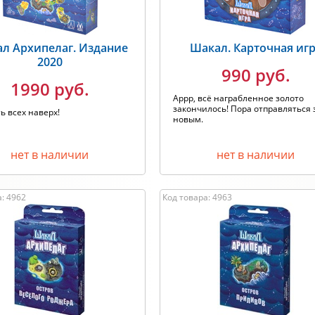
л Архипелаг. Издание
Шакал. Карточная иг
2020
990 руб.
1990 руб.
Аррр, всё награбленное золото
закончилось! Пора отправляться 
ь всех наверх!
новым.
нет в наличии
нет в наличии
: 4962
Код товара: 4963