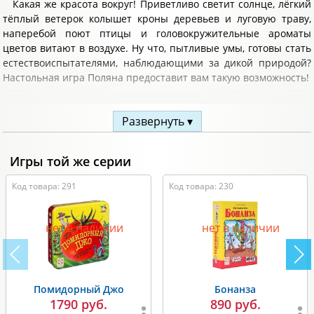
Какая же красота вокруг! Приветливо светит солнце, лёгкий
тёплый ветерок колышет кроны деревьев и луговую траву,
наперебой поют птицы и головокружительные ароматы
цветов витают в воздухе. Ну что, пытливые умы, готовы стать
естествоиспытателями, наблюдающими за дикой природой?
Настольная игра Поляна предоставит вам такую возможность!
Вам предстоит, вооружившись картой, путешествовать по
Развернуть ▾
живописным местам, стремясь отыскать как можно больше
всеразличных растений и понаблюдать за поведением
животных. Ну и как же не насладиться невероятными видами
Игры той же серии
вокруг! Кто сумеет познать все природные тайны и заслужить
титул опытного исследователя? Вперёд, на изучение дикой
Код товара: 291
Код товара: 230
природы! А вечерком, когда в ногах будет приятная усталость
от многокилометровой ходьбы, зажигайте большой
согревающий костёр и делитесь впечатлениями о
нет в наличии
нет в наличии
проведённом дне, стараясь первым поведать всем о своих
находках!
Комплектация:
Помидорный Джо
Бонанза
1790 руб.
890 руб.
игровое поле;