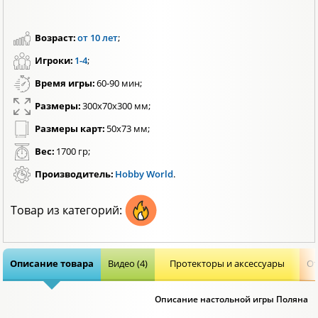
Возраст:
от 10 лет
;
Игроки:
1-4
;
Время игры:
60-90 мин;
Размеры:
300х70х300 мм;
Размеры карт:
50х73 мм;
Вес:
1700 гр;
Производитель:
Hobby World
.
Товар из категорий:
Описание товара
Видео (4)
Протекторы и аксессуары
От
Описание настольной игры Поляна