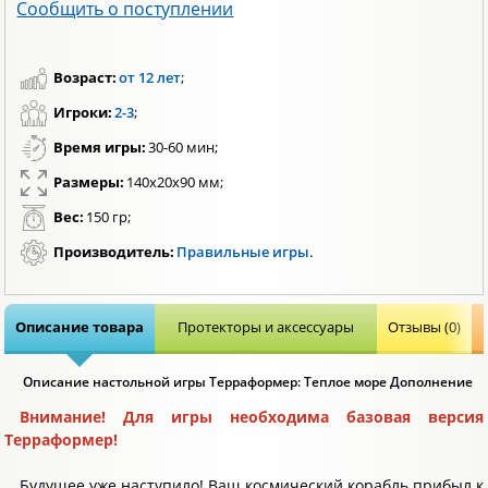
Сообщить о поступлении
Возраст:
от 12 лет
;
Игроки:
2-3
;
Время игры:
30-60 мин;
Размеры:
140x20x90 мм;
Вес:
150 гр;
Производитель:
Правильные игры
.
Описание товара
Протекторы и аксессуары
Отзывы (0)
Описание настольной игры Терраформер: Теплое море Дополнение
Внимание! Для игры необходима базовая версия
Терраформер!
Будущее уже наступило! Ваш космический корабль прибыл к