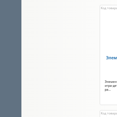
Код товар
Элем
Элемент
игра-де
ра...
Код товара