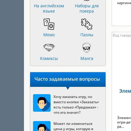
картин
На английском
Наборы для
языке
покера
Мемо
Пазлы
Код товара
Комиксы
Манга
Часто задаваемые вопросы
Элем
Хочу заказать игру, но
вместо кнопки «Заказать»
есть только «Предзаказ» -
что это значит?
Элемент
игра-де
Может ли измениться
ра...
цена у игры, которую я