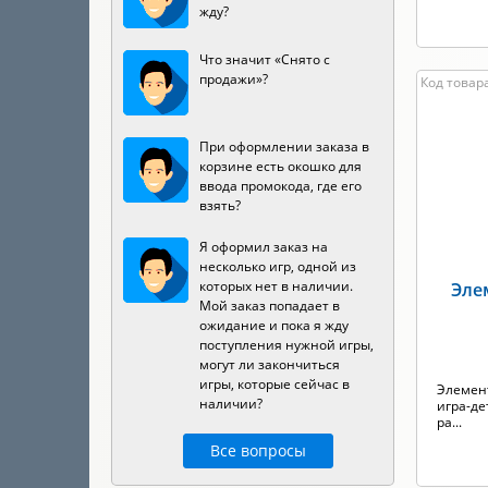
жду?
Что значит «Снято с
продажи»?
Код товара
При оформлении заказа в
корзине есть окошко для
ввода промокода, где его
взять?
Я оформил заказ на
несколько игр, одной из
которых нет в наличии.
Эле
Мой заказ попадает в
ожидание и пока я жду
поступления нужной игры,
могут ли закончиться
игры, которые сейчас в
Элемент
наличии?
игра-де
ра...
Все вопросы