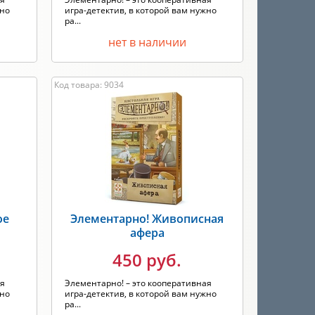
жно
игра-детектив, в которой вам нужно
ра...
нет в наличии
Код товара: 9034
ое
Элементарно! Живописная
афера
450 руб.
ая
Элементарно! – это кооперативная
жно
игра-детектив, в которой вам нужно
ра...