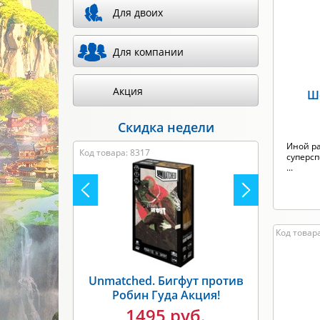
Для двоих
Произв
Для компании
Акция
Ш
Скидка недели
Иной р
Код товара: 8317
суперсп
...
Код товара
Unmatched. Бигфут против
Робин Гуда Акция!
1495 руб.