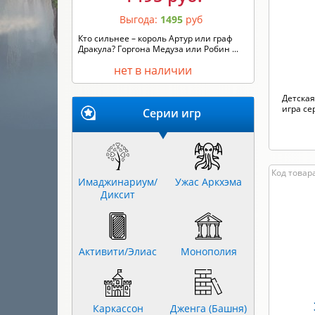
Выгода:
1495
руб
Кто сильнее – король Артур или граф
Дракула? Горгона Медуза или Робин ...
нет в наличии
Детская
игра се
Серии игр
Код товара
Имаджинариум/
Ужас Аркхэма
Диксит
Активити/Элиас
Монополия
Каркассон
Дженга (Башня)