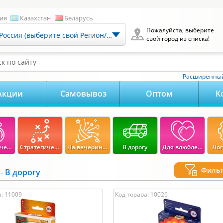
ия
Казахстан
Беларусь
Пожалуйста, выберите
Россия (выберите свой Регион/Город)
свой город из списка!
к по сайту
Расширенный
Акции
Самовывоз
Оптом
К
Экономические
Стратегические
На вечеринку
В дорогу
Для влюбленных
Лог
Филь
-
В дорогу
0
-
3 600
руб.
Возраст:
а: 11009
Код товара: 10026
3600
0