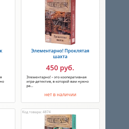
к
Элементарно! Проклятая
шахта
450 руб.
ая
Элементарно! – это кооперативная
жно
игра-детектив, в которой вам нужно
ра...
нет в наличии
Код товара: 4874