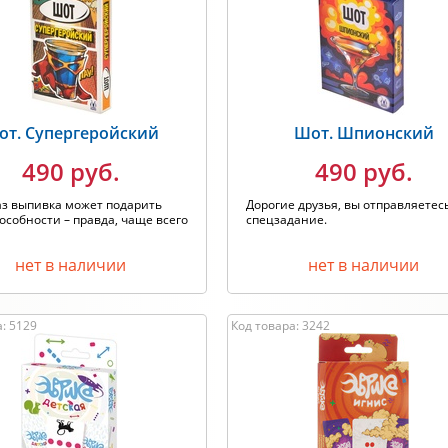
одитель: Любой
Хит продаж
от. Супергеройский
Шот. Шпионский
490 руб.
490 руб.
аз выпивка может подарить
Дорогие друзья, вы отправляетес
особности – правда, чаще всего
спецзадание.
нет в наличии
нет в наличии
: 5129
Код товара: 3242