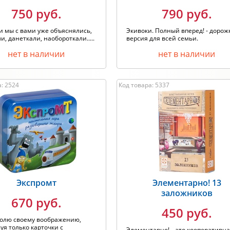
750 руб.
790 руб.
 мы с вами уже объяснялись,
Экивоки. Полный вперед! - дорож
и, данеткали, наобороткали.....
версия для всей семьи.
нет в наличии
нет в наличии
: 2524
Код товара: 5337
Экспромт
Элементарно! 13
заложников
670 руб.
450 руб.
волю своему воображению,
уя только карточки с
Элементарно! – это кооперативн