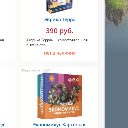
Эврика Терра
390 руб.
ная
«Эврика Терра» — самостоятельная
игра серии.
нет в наличии
Код товара: 5289
ед!
Экономикус Карточная