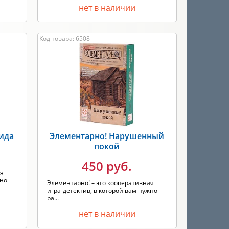
нет в наличии
Код товара: 6508
ида
Элементарно! Нарушенный
покой
450 руб.
ая
жно
Элементарно! – это кооперативная
игра-детектив, в которой вам нужно
ра...
нет в наличии