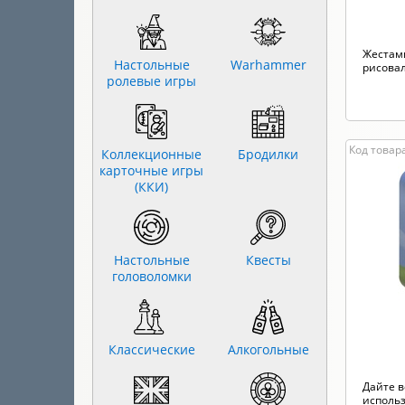
Жестами
Настольные
Warhammer
рисовал
ролевые игры
Код товара
Коллекционные
Бродилки
карточные игры
(ККИ)
Настольные
Квесты
головоломки
Классические
Алкогольные
Дайте 
использ