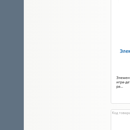
Эле
Элемент
игра-де
ра...
Код товара