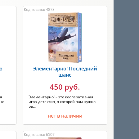
Код товара: 4873
в
Элементарно! Последний
шанс
450 руб.
ая
Элементарно! – это кооперативная
жно
игра-детектив, в которой вам нужно
ра...
нет в наличии
Код товара: 6507