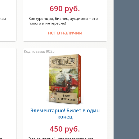
690 руб.
ная
Конкуренция, бизнес, аукционы – это
просто и интересно!
нет в наличии
Код товара: 9035
Элементарно! Билет в один
конец
450 руб.
ая
Элементарно! – это кооперативная