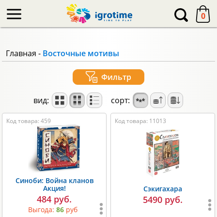
-->
0
Главная
-
Восточные мотивы
Фильтр
вид:
сорт:
Код товара: 459
Код товара: 11013
Синоби: Война кланов
Акция!
Сэкигахара
484 руб.
5490 руб.
Выгода:
86
руб