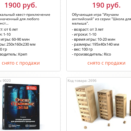
1900 руб.
190 руб.
икальный квест-приключение
Обучающая игра "Изучаем
значенный для любого
английский" из серии "Школа дл
ст...
малыша".
т: от 6 лет
- возраст: от 3 лет
и: 1-10
- игроки: 1-10
 игры: 60-90 мин
- время игры: 10-20 мин
еры: 250х160х230 мм
- размеры: 195х40х140 мм
00 гр
- вес: 100 гр
водитель: Креп
- производитель: Rico
снято с продажи
снято с продажи
: 9020
Код товара: 2696