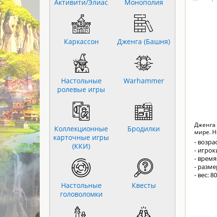
Активити/Элиас
Монополия
Каркассон
Дженга (Башня)
Настольные
Warhammer
ролевые игры
Дженга 
Коллекционные
Бродилки
мире. Н
карточные игры
- возрас
(ККИ)
- игрок
- время
- разм
- вес: 8
Настольные
Квесты
головоломки