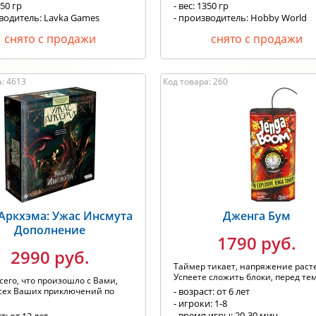
450 гр
- вес: 1350 гр
водитель: Lavka Games
- производитель: Hobby World
снято с продажи
снято с продажи
: 4613
Код товара: 260
Аркхэма: Ужас Инсмута
Дженга Бум
Дополнение
1790 руб.
2990 руб.
Таймер тикает, напряжение расте
Успеете сложить блоки, перед тем,
сего, что произошло с Вами,
всех Ваших приключений по
- возраст: от 6 лет
- игроки: 1-8
- время игры: 20-30 мин