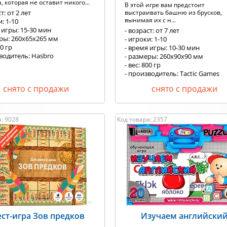
, которая не оставит никого...
В этой игре вам предстоит
т: от 2 лет
выстраивать башню из брусков,
вынимая их с н...
и: 1-10
 игры: 15-30 мин
- возраст: от 7 лет
еры: 260х65х265 мм
- игроки: 1-10
10 гр
- время игры: 10-30 мин
водитель: Hasbro
- размеры: 260x90x90 мм
- вес: 800 гр
- производитель: Tactic Games
снято с продажи
снято с продажи
: 9028
Код товара: 2357
ест-игра Зов предков
Изучаем английски