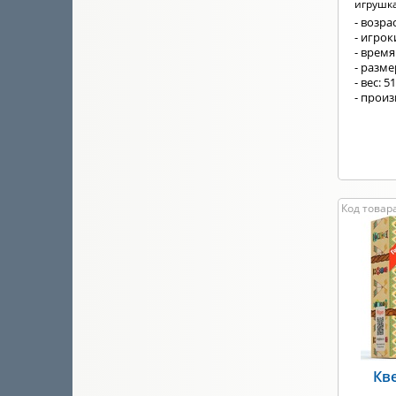
игрушка
- возрас
- игрок
- время
- разм
- вес: 5
- произ
Код товара
Кв