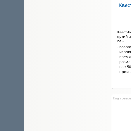
Квес
Квест-б
яркий и
ва...
- возрас
- игрок
- время
- разм
- вес: 5
- произ
Код товара