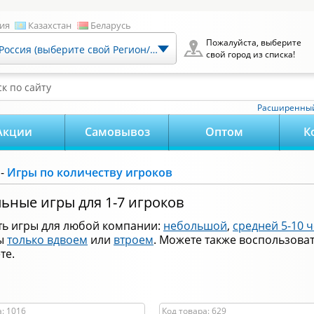
ия
Казахстан
Беларусь
Пожалуйста, выберите
Россия (выберите свой Регион/Город)
свой город из списка!
к по сайту
Расширенный
Акции
Самовывоз
Оптом
К
-
Игры по количеству игроков
ьные игры для 1-7 игроков
сть игры для любой компании:
небольшой
,
средней 5-10 
ры
только вдвоем
или
втроем
. Можете также воспользова
те.
: 1016
Код товара: 629