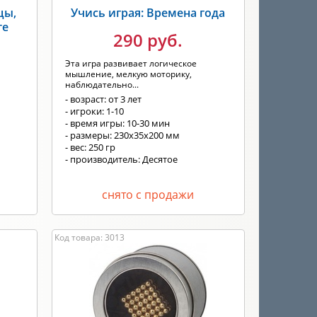
цы,
Учись играя: Времена года
те
290 руб.
Эта игра развивает логическое
мышление, мелкую моторику,
наблюдательно...
- возраст: от 3 лет
- игроки: 1-10
- время игры: 10-30 мин
- размеры: 230x35x200 мм
- вес: 250 гр
- производитель: Десятое
королевство
снято с продажи
Код товара: 3013