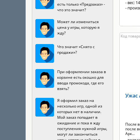
- вес: 1
есть только «Предзаказ» -
- произ
что это значит?
Может ли измениться
цена у игры, которую я
жду?
Код товара
Что значит «Снято с
продажи»?
При оформлении заказа в
корзине есть окошко для
ввода промокода, где его
взять?
Ужас 
Я оформил заказ на
несколько игр, одной из
которых нет в наличии.
Мой заказ попадает в
ожидание и пока я жду
После в
поступления нужной игры,
после 
Арк...
могут ли закончиться
игры, которые сейчас в