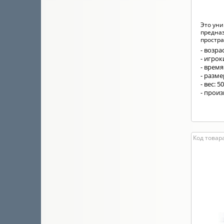
Это ун
предна
простран
- возрас
- игрок
- время
- разм
- вес: 5
- произ
Код товара