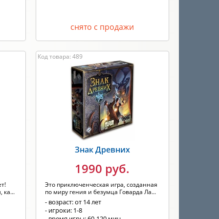
снято с продажи
Код товара: 489
Знак Древних
1990 руб.
т!
Это приключенческая игра, созданная
 ка...
по миру гения и безумца Говарда Ла...
- возраст: от 14 лет
- игроки: 1-8
- время игры: 60-120 мин