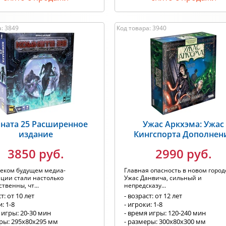
: 3849
Код товара: 3940
ната 25 Расширенное
Ужас Аркхэма: Ужас
издание
Кингспорта Дополнен
3850 руб.
2990 руб.
леком будущем медиа-
Главная опасность в новом городе
ции стали настолько
Ужас Данвича, сильный и
твенны, чт...
непредсказу...
т: от 10 лет
- возраст: от 12 лет
: 1-8
- игроки: 1-8
 игры: 20-30 мин
- время игры: 120-240 мин
еры: 295х80х295 мм
- размеры: 300х80х300 мм