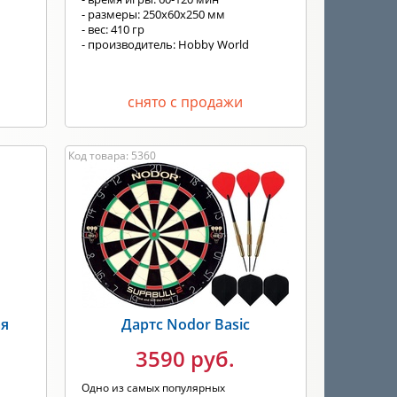
- размеры: 250х60х250 мм
- вес: 410 гр
- производитель: Hobby World
снято с продажи
Код товара: 5360
ая
Дартс Nodor Basic
3590 руб.
Одно из самых популярных