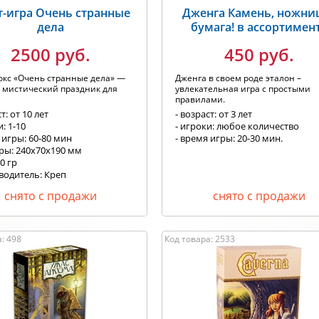
т-игра Очень странные
Дженга Камень, ножни
дела
бумага! в ассортимен
2500 руб.
450 руб.
окс «Очень странные дела» —
Дженга в своем роде эталон –
 мистический праздник для
увлекательная игра с простыми
правилами.
т: от 10 лет
- возраст: от 3 лет
и: 1-10
- игроки: любое количество
 игры: 60-80 мин
- время игры: 20-30 мин.
еры: 240х70х190 мм
00 гр
водитель: Креп
снято с продажи
снято с продажи
: 498
Код товара: 2533