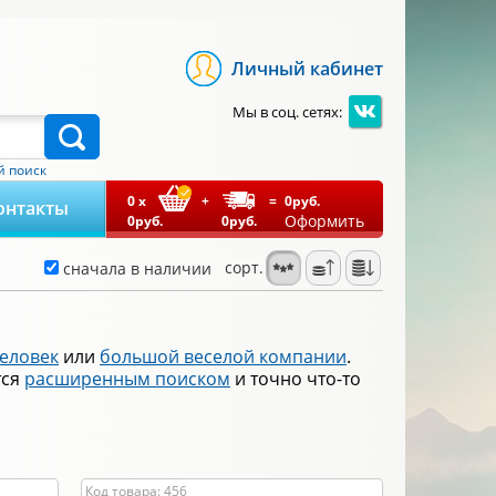
Личный кабинет
Мы в соц. сетях:
 поиск
0
x
+
=
0
руб.
онтакты
Оформить
0
руб.
0
руб.
сорт.
сначала в наличии
человек
или
большой веселой компании
.
тся
расширенным поиском
и точно что-то
Код товара: 456