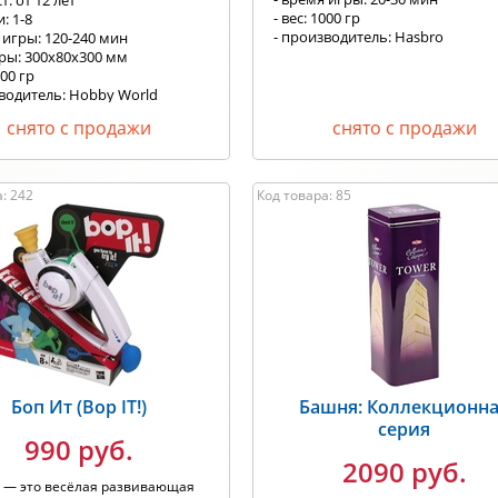
т: от 12 лет
- вес: 1000 гр
: 1-8
- производитель: Hasbro
 игры: 120-240 мин
еры: 300х80х300 мм
500 гр
зводитель: Hobby World
снято с продажи
снято с продажи
: 242
Код товара: 85
Боп Ит (Bop IT!)
Башня: Коллекционн
серия
990 руб.
2090 руб.
!» — это весёлая развивающая