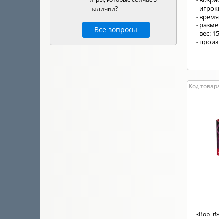
- возрас
- игроки
наличии?
- время
- разм
Все вопросы
- вес: 1
- прои
Код товара
«Bop it