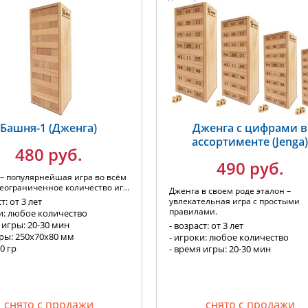
Башня-1 (Дженга)
Дженга с цифрами в
ассортименте (Jenga
480 руб.
490 руб.
– популярнейшая игра во всём
еограниченное количество иг...
Дженга в своем роде эталон –
т: от 3 лет
увлекательная игра с простыми
правилами.
и: любое количество
 игры: 20-30 мин
- возраст: от 3 лет
еры: 250x70x80 мм
- игроки: любое количество
00 гр
- время игры: 20-30 мин
снято с продажи
снято с продажи