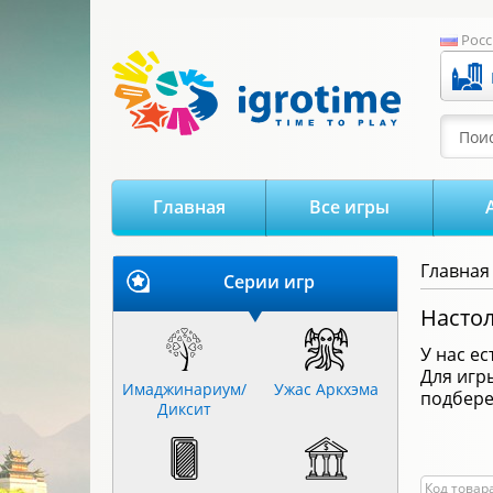
-->
Росс
Поис
Главная
Все игры
Главная
Серии игр
Настол
У нас е
Для иг
Имаджинариум/
Ужас Аркхэма
подбере
Диксит
Код товара