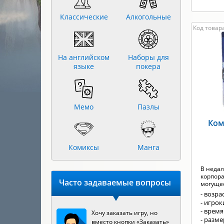
Классические
Алкогольные
Код товара
На английском
Наборы для
языке
покера
Мемо
Пазлы
Ком
Комиксы
Манга
В неда
корпора
Часто задаваемые вопросы
могущес
- возрас
- игроки
- время
Хочу заказать игру, но
- разм
вместо кнопки «Заказать»