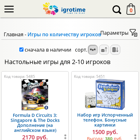
-->
0
Параметры
Главная
-
Игры по количеству игроков
сначала в наличии
сорт.
Настольные игры для 2-10 игроков
Код товара: 5485
Код товара: 5451
Набор игр Испорченный
Formula D Circuits 3:
телефон. Бонусные
Singapore & The Docks
картинки
Дополнение (на
английском языке)
1500 руб.
2170 руб.
Выгода:
380
руб