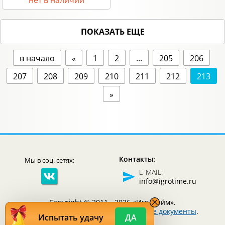
нет в наличии
ПОКАЗАТЬ ЕЩЕ
в начало
«
1
2
...
205
206
207
208
209
210
211
212
213
»
Контакты:
Мы в соц. сетях:
E-MAIL:
info@igrotime.ru
Copyright © 2011 - 2026 «Игротайм».
Все права защищены.
Юридические документы
.
Испытать удачу
ДА