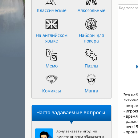
Код товара
Классические
Алкогольные
На английском
Наборы для
языке
покера
Мемо
Пазлы
Комиксы
Манга
Это наб
которых
- возрас
- игрок
Часто задаваемые вопросы
- время
- разм
- вес: 1
Хочу заказать игру, но
- произ
вместо кнопки «Заказать»