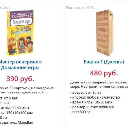
: 3937
Код товара: 1016
Мастер вечеринок:
Башня-1 (Дженга)
Домашние игры
480 руб.
390 руб.
Дженга – популярнейшая игра во
мире. Неограниченное количество
ор из 33 карточек, на каждой из
 — правила одной старой ...
- возраст: от 3 лет
- игроки: любое количество
т: от 6 лет
- время игры: 20-30 мин
и: 2-20
- размеры: 250x70x80 мм
 игры: 30-60 мин
- вес: 800 гр
еры: 150х10х100 мм
50 гр
водитель: Magellan