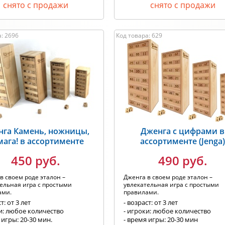
снято с продажи
снято с продажи
: 2696
Код товара: 629
нга Камень, ножницы,
Дженга с цифрами в
мага! в ассортименте
ассортименте (Jenga
450 руб.
490 руб.
в своем роде эталон –
Дженга в своем роде эталон –
ельная игра с простыми
увлекательная игра с простыми
ами.
правилами.
т: от 3 лет
- возраст: от 3 лет
и: любое количество
- игроки: любое количество
 игры: 20-30 мин.
- время игры: 20-30 мин