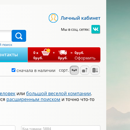
Личный кабинет
Мы в соц. сетях:
 поиск
0
x
+
=
0
руб.
онтакты
Оформить
0
руб.
0
руб.
сорт.
сначала в наличии
человек
или
большой веселой компании
.
тся
расширенным поиском
и точно что-то
Код товара: 5884