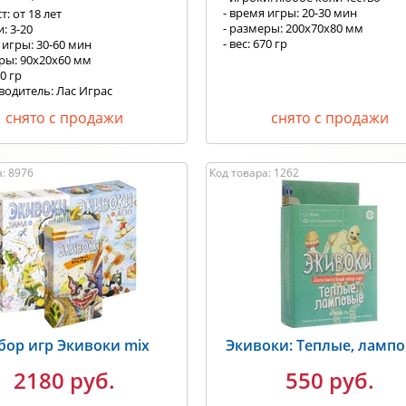
- время игры: 20-30 мин
т: от 18 лет
- размеры: 200x70x80 мм
и: 3-20
- вес: 670 гр
 игры: 30-60 мин
еры: 90х20х60 мм
00 гр
водитель: Лас Играс
снято с продажи
снято с продажи
: 8976
Код товара: 1262
бор игр Экивоки mix
Экивоки: Теплые, ламп
2180 руб.
550 руб.