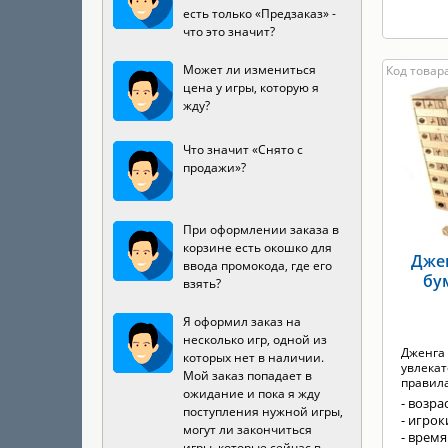
есть только «Предзаказ» -
что это значит?
Может ли измениться
Код товара
цена у игры, которую я
жду?
Что значит «Снято с
продажи»?
При оформлении заказа в
корзине есть окошко для
Дже
ввода промокода, где его
бу
взять?
Я оформил заказ на
несколько игр, одной из
Дженга 
которых нет в наличии.
увлекат
Мой заказ попадает в
правил
ожидание и пока я жду
- возрас
поступления нужной игры,
- игрок
могут ли закончиться
- время
игры, которые сейчас в