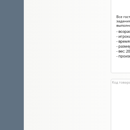
Все гос
задания
выполни
- возрас
- игрок
- время
- разм
- вес: 2
- прои
Код товара