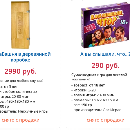
аБашня в деревянной
А вы слышали, что...
коробке
290 руб.
2990 руб.
Сумасшедшая игра для весёлой
компании!
ение для любого случая!
- возраст: от 18 лет
т: от 3 лет
- игроки: 3-20
и: любое количество
- время игры: 20-30 мин
 игры: 20-30 мин
- размеры: 150х20х115 мм
еры: 480x180x180 мм
- вес: 150 гр
300 гр
- производитель: Лас Играс
зводитель: Нескучные игры
снято с продажи
снято с продажи