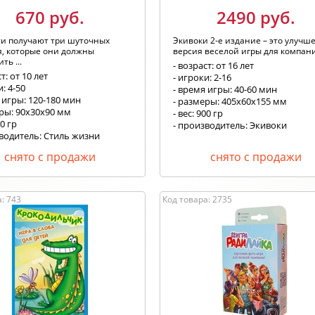
670 руб.
2490 руб.
ти получают три шуточных
Экивоки 2-е издание – это улучш
, которые они должны
версия веселой игры для компан
ть ...
- возраст: от 16 лет
т: от 10 лет
- игроки: 2-16
и: 4-50
- время игры: 40-60 мин
 игры: 120-180 мин
- размеры: 405x60x155 мм
еры: 90х30x90 мм
- вес: 900 гр
00 гр
- производитель: Экивоки
зводитель: Стиль жизни
снято с продажи
снято с продажи
: 743
Код товара: 2735