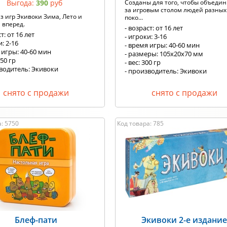
Выгода:
390
руб
Созданы для того, чтобы объеди
за игровым столом людей разных
з игр Экивоки Зима, Лето и
поко...
 вперед.
- возраст: от 16 лет
т: от 16 лет
- игроки: 3-16
и: 2-16
- время игры: 40-60 мин
 игры: 40-60 мин
- размеры: 105х20х70 мм
350 гр
- вес: 300 гр
зводитель: Экивоки
- производитель: Экивоки
снято с продажи
снято с продажи
: 5750
Код товара: 785
Блеф-пати
Экивоки 2-е издани