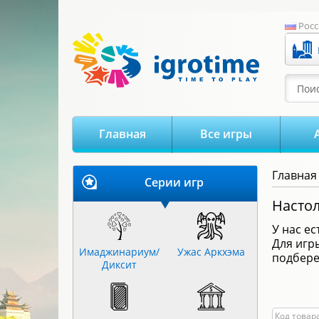
-->
Росс
Поис
Главная
Все игры
Главная
Серии игр
Настол
У нас е
Для иг
Имаджинариум/
Ужас Аркхэма
подбере
Диксит
Код товара