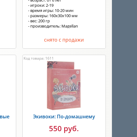
- возраст: от 6 лет
- игроки: 2-19
- время игры: 10-20 мин
- размеры: 160x30x100 мм
- вес: 200 гр
- производитель: Magellan
снято с продажи
Код товара: 1611
овые
Экивоки: По-домашнему
550 руб.