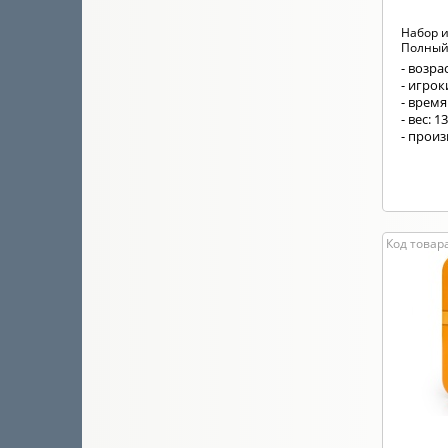
Набор и
Полный
- возрас
- игрок
- время
- вес: 1
- прои
Код товара