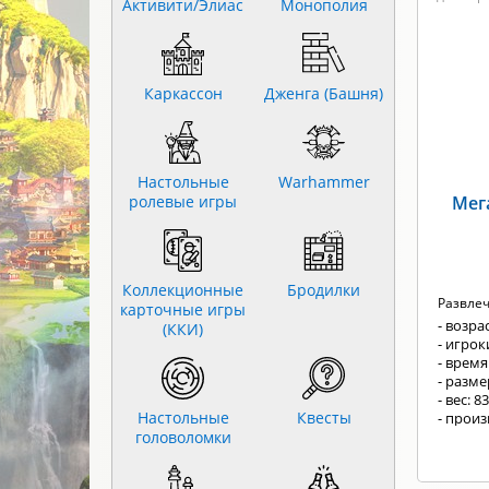
Активити/Элиас
Монополия
Каркассон
Дженга (Башня)
Настольные
Warhammer
ролевые игры
Мег
Коллекционные
Бродилки
Развлеч
карточные игры
- возрас
(ККИ)
- игрок
- время
- разм
- вес: 8
Настольные
Квесты
- прои
головоломки