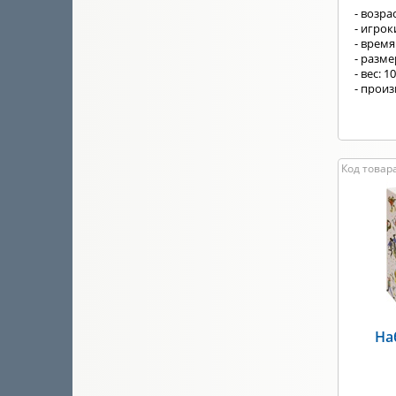
- возрас
- игрок
- время
- разм
- вес: 1
- произ
Код товара
На