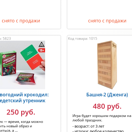
снято с продажи
снято с продажи
: 5823
Код товара: 1015
вогодний крокодил:
Башня-2 (Дженга)
едетский утренник
480 руб.
250 руб.
Игра будет хорошим подарком на
любой праздник.
к — время, когда можно
ить новый образ и
- возраст: от 3 лет
ться, а ...
- игроки: любое количество