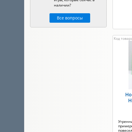
наличии?
Все вопросы
Код товара
Но
Н
Утренни
пример
повесели