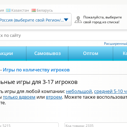
ия
Казахстан
Беларусь
Пожалуйста, выберите
Россия (выберите свой Регион/Город)
свой город из списка!
к по сайту
Расширенный
Акции
Самовывоз
Оптом
К
-
Игры по количеству игроков
ьные игры для 3-17 игроков
сть игры для любой компании:
небольшой
,
средней 5-10 
ры
только вдвоем
или
втроем
. Можете также воспользова
те.
: 5215
Код товара: 2335