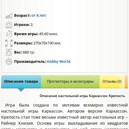
Возраст:
от 8 лет
;
Игроки:
2
;
Время игры:
45-60 мин;
Размеры:
270х70х190 мм;
Вес:
680 гр;
Производитель:
Hobby World
.
Описание товара
Протекторы и аксессуары
Отзывы (0)
Описание настольной игры Каркассон: Крепость
Игра была создана по мотивам всемирно известной
настольной игры Каркассон. Автором версии Каркассон.
Крепость стал тоже весьма известный автор настольных игр –
Райнер Книзия. Основа игры: выкладывание из квадратов