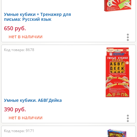
Вес:
200 гр;
Умные кубики + Тренажер для
Производитель:
Testplay
.
письма: Русский язык
650 руб.
нет в наличии
Возраст:
от 3 лет
;
Код товара: 8678
Игроки:
1
;
Время игры:
10-30 мин;
Размеры:
280х30х160 мм;
Вес:
200 гр;
Производитель:
Testplay
.
Умные кубики. АБВГДейка
390 руб.
нет в наличии
Возраст:
от 3 лет
;
Код товара: 9171
Игроки:
1
;