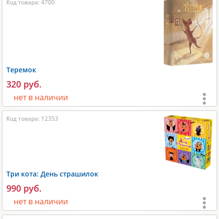
Код товара: 4700
Игроки:
1-4
;
Время игры:
10-20 мин;
Размеры:
215х50х215 мм;
Вес:
500 гр;
Теремок
Производитель:
Djeco
.
320 руб.
нет в наличии
Возраст:
от 3 лет
;
Код товара: 12353
Игроки:
2-6
;
Время игры:
10-20 мин;
Размеры:
150х40х120 мм;
Три кота: День страшилок
Вес:
100 гр;
990 руб.
Производитель:
Selfie Media
.
нет в наличии
Возраст:
от 3 лет
;