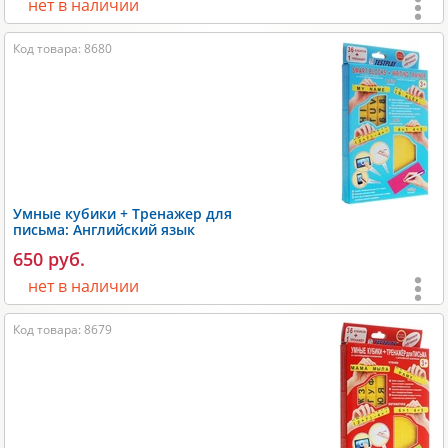
Производитель:
Стиль жизни
.
нет в наличии
Код товара: 8680
Возраст:
от 3 лет
;
Игроки:
1-2
;
Время игры:
10-20 мин;
Размеры:
210х10х170 мм;
Вес:
150 гр;
Умные кубики + Тренажер для
Производитель:
Лас Играс
.
письма: Английский язык
650 руб.
нет в наличии
Код товара: 8679
Возраст:
от 3 лет
;
Игроки:
1
;
Время игры:
10-30 мин;
Размеры:
280х30х160 мм;