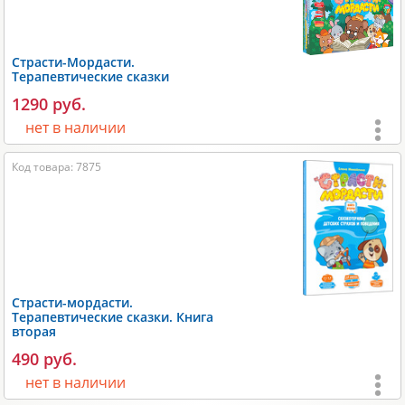
Игроки:
2-6
;
Время игры:
10-60 мин;
Страсти-Мордасти.
Размеры:
120х120х120 мм;
Терапевтические сказки
Вес:
300 гр;
1290 руб.
Производитель:
Десятое королевство
.
нет в наличии
Возраст:
от 3 лет
;
Код товара: 7875
Игроки:
1-6
;
Время игры:
10-30 мин;
Размеры:
240х50х160 мм;
Вес:
650 гр;
Производитель:
DoJoy
.
Страсти-мордасти.
Терапевтические сказки. Книга
вторая
490 руб.
нет в наличии