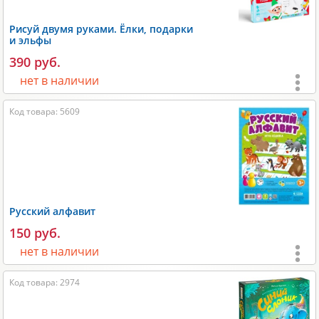
Время игры:
15-30 мин;
Рисуй двумя руками. Ёлки, подарки
Размеры:
460x40x260 мм;
и эльфы
Вес:
900 гр;
390 руб.
Производитель:
Десятое королевство
.
нет в наличии
Возраст:
от 3 лет
;
Код товара: 5609
Игроки:
1
;
Время игры:
10-20 мин;
Размеры:
170х20х120 мм;
Вес:
150 гр;
Русский алфавит
Производитель:
Лас Играс
.
150 руб.
нет в наличии
Возраст:
от 3 лет
;
Код товара: 2974
Игроки:
2-4
;