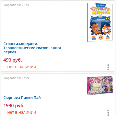
Код товара: 7874
Возраст:
от 3 лет
;
Игроки:
1
;
Время игры:
10-30 мин;
Размеры:
240х5х170 мм;
Вес:
250 гр;
Страсти-мордасти.
Терапевтические сказки. Книга
Производитель:
DoJoy
.
первая
490 руб.
нет в наличии
Код товара: 2595
Возраст:
от 3 лет
;
Игроки:
1
;
Время игры:
10-30 мин;
Сюрприз Пинки Пай
1990 руб.
Размеры:
240х5х170 мм;
нет в наличии
Вес:
250 гр;