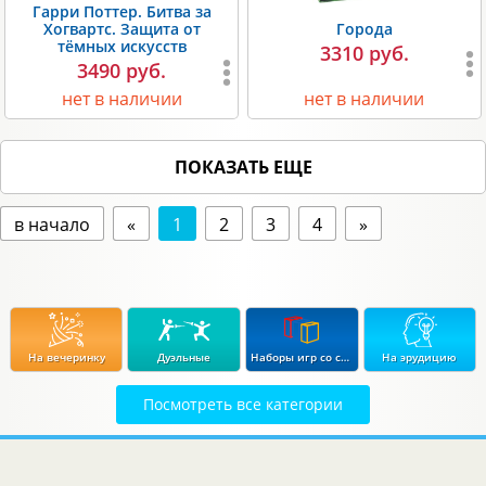
Гарри Поттер. Битва за
Хогвартс. Защита от
Города
тёмных искусств
3310 руб.
3490 руб.
нет в наличии
нет в наличии
ПОКАЗАТЬ ЕЩЕ
в начало
«
1
2
3
4
»
На вечеринку
Дуэльные
Наборы игр со скидкой до 15%
На эрудицию
Посмотреть все категории
Экономические
Стратегические
В дорогу
Для влюбленных