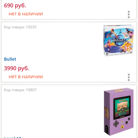
Производитель:
GaGa Games
.
690 руб.
нет в наличии
Возраст:
от 18 лет
;
Код товара: 10035
Игроки:
2-22
;
Время игры:
20-40 мин;
Размеры:
130x30x90 мм;
Bullet
Размеры карт:
79х119 мм;
3990 руб.
Вес:
250 гр;
нет в наличии
Производитель:
GaGa Games
.
Код товара: 10807
Возраст:
от 12 лет
;
Игроки:
1-4
;
Время игры:
10-30 мин;
Размеры:
300x75x300 мм;
Размеры карт:
64х89 мм;