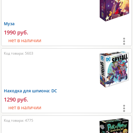
Размеры карт:
63х89 мм;
Вес:
250 гр;
Муза
Производитель:
Magellan
.
1990 руб.
нет в наличии
Код товара: 5603
Возраст:
от 10 лет
;
Игроки:
2-12
;
Время игры:
30-60 мин;
Размеры:
230x50x160 мм;
Находка для шпиона: DC
Размеры карт:
64х88 мм и 79х119 мм;
1290 руб.
Вес:
400 гр;
нет в наличии
Производитель:
GaGa Games
.
Возраст:
от 13 лет
;
Код товара: 4775
Игроки:
3-8
;