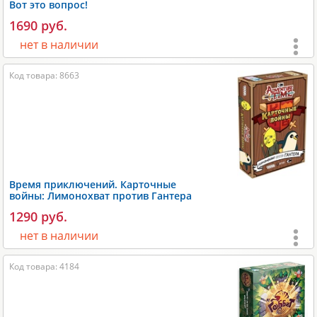
Вот это вопрос!
Производитель:
GaGa Games
.
1690 руб.
нет в наличии
Возраст:
от 15 лет
;
Код товара: 8663
Игроки:
3-6
;
Время игры:
15-30 мин;
Размеры:
230x50x160 мм;
Вес:
550 гр;
Производитель:
GaGa Games
.
Время приключений. Карточные
войны: Лимонохват против Гантера
1290 руб.
нет в наличии
Возраст:
от 10 лет
;
Код товара: 4184
Игроки:
2
;
Время игры:
30-40 мин;