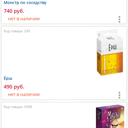
Монстр по соседству
Производитель:
Hobby World
.
740 руб.
нет в наличии
Возраст:
от 8 лет
;
Код товара: 330
Игроки:
3-8
;
Время игры:
20-40 мин;
Размеры:
150x30x100 мм;
Размеры карт:
63х88 мм;
Вес:
200 гр;
Ёрш
Производитель:
GaGa Games
.
490 руб.
нет в наличии
Возраст:
от 18 лет
;
Код товара: 4398
Игроки:
4-9
;
Время игры:
15-90 мин;
Размеры:
130x25x90 мм;