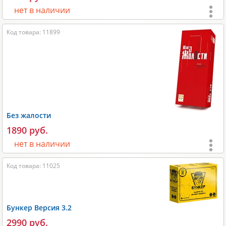
Вес:
400 гр;
нет в наличии
Производитель:
Lavka Games
.
Код товара: 11899
Возраст:
от 12 лет
;
Игроки:
2-10
;
Время игры:
15-30 мин;
Размеры:
230х40х190 мм;
Размеры карт:
44х68 мм и 65х97 мм;
Без жалости
Вес:
1100 гр;
1890 руб.
Производитель:
Lavka Games
.
нет в наличии
Код товара: 11025
Возраст:
от 18 лет
;
Игроки:
3-10
;
Время игры:
15-60 мин;
Бункер Версия 3.2
Размеры:
230х60х100 мм;
2990 руб.