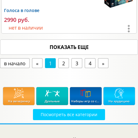
Вес:
150 гр;
Голоса в голове
Производитель:
ИП Суханова
.
2990 руб.
нет в наличии
Возраст:
от 12 лет
;
ПОКАЗАТЬ ЕЩЕ
Игроки:
3-6
;
Время игры:
60-120 мин;
в начало
«
1
2
3
4
»
Размеры:
320х70х230 мм;
Размеры карт:
63х89 мм;
Вес:
1050 гр;
Производитель:
Hobby World
.
На вечеринку
Дуэльные
Наборы игр со скидкой до 15%
На эрудицию
Посмотреть все категории
Экономические
Стратегические
В дорогу
Для влюбленных