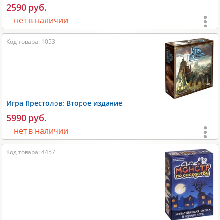
2590 руб.
Производитель:
Hobby World
.
нет в наличии
Возраст:
от 10 лет
;
Код товара: 1053
Игроки:
3-8
;
Время игры:
20-30 мин;
Размеры:
200х50х150 мм;
Размеры карт:
63х88 мм;
Игра Престолов: Второе издание
Вес:
400 гр;
5990 руб.
Производитель:
Стиль жизни
.
нет в наличии
Возраст:
от 12 лет
;
Код товара: 4457
Игроки:
3-6
;
Время игры:
120-240 мин;
Размеры:
300x75x300 мм;
Размеры карт:
41х63 мм и 57х89 мм;
Вес:
2000 гр;