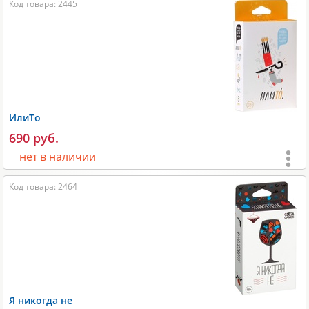
Код товара: 2445
Игроки:
2-5
;
Время игры:
5-10 мин;
Размеры:
150х40х110 мм;
Размеры карт:
56х87 мм;
Вес:
200 гр;
ИлиТо
Производитель:
Hobby World
.
690 руб.
нет в наличии
Возраст:
от 18 лет
;
Код товара: 2464
Игроки:
3-17
;
Время игры:
15-30 мин;
Размеры:
125x25x85 мм;
Размеры карт:
79х120 мм;
Вес:
250 гр;
Я никогда не